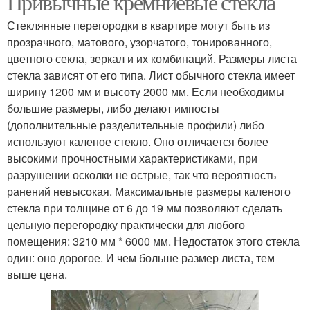
Привычные кремниевые стекла
Стеклянные перегородки в квартире могут быть из
прозрачного, матового, узорчатого, тонированного,
Перегородки по
Перегородки для
цветного секла, зеркал и их комбинаций. Размеры листа
функциональному
зонирования
стекла зависят от его типа. Лист обычного стекла имеет
признаку
ширину 1200 мм и высоту 2000 мм. Если необходимы
большие размеры, либо делают импосты
(дополнительные разделительные профили) либо
Декоративные
Перегородки в
используют каленое стекло. Оно отличается более
перегородки
квартире
высокими прочностными характеристиками, при
разрушении осколки не острые, так что вероятность
ранений невысокая. Максимальные размеры каленого
стекла при толщине от 6 до 19 мм позволяют сделать
цельную перегородку практически для любого
помещения: 3210 мм * 6000 мм. Недостаток этого стекла
один: оно дорогое. И чем больше размер листа, тем
выше цена.