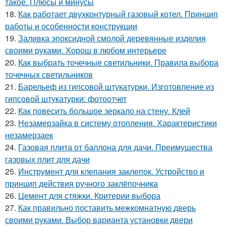
такое. Плюсы и минусы
18.
Как работает двухконтурный газовый котел. Принцип
работы и особенности конструкции
19.
Заливка эпоксидной смолой деревянные изделия
своими руками. Хорош в любом интерьере
20.
Как выбрать точечные светильники. Правила выбора
точечных светильников
21.
Барельеф из гипсовой штукатурки. Изготовление из
гипсовой штукатурки: фотоотчет
22.
Как повесить большое зеркало на стену. Клей
23.
Незамерзайка в систему отопления. Характеристики
незамерзаек
24.
Газовая плита от баллона для дачи. Преимущества
газовых плит для дачи
25.
Инструмент для клепания заклепок. Устройство и
принцип действия ручного заклёпочника
26.
Цемент для стяжки. Критерии выбора
27.
Как правильно поставить межкомнатную дверь
своими руками. Выбор варианта установки двери