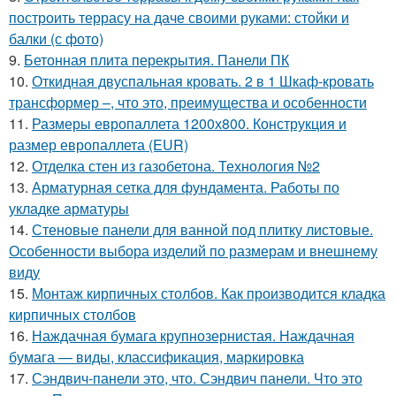
построить террасу на даче своими руками: стойки и
балки (с фото)
9.
Бетонная плита перекрытия. Панели ПК
10.
Откидная двуспальная кровать. 2 в 1 Шкаф-кровать
трансформер –, что это, преимущества и особенности
11.
Размеры европаллета 1200х800. Конструкция и
размер европаллета (EUR)
12.
Отделка стен из газобетона. Технология №2
13.
Арматурная сетка для фундамента. Работы по
укладке арматуры
14.
Стеновые панели для ванной под плитку листовые.
Особенности выбора изделий по размерам и внешнему
виду
15.
Монтаж кирпичных столбов. Как производится кладка
кирпичных столбов
16.
Наждачная бумага крупнозернистая. Наждачная
бумага — виды, классификация, маркировка
17.
Сэндвич-панели это, что. Сэндвич панели. Что это