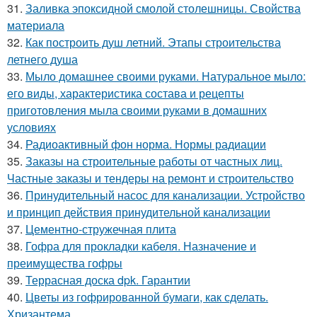
31.
Заливка эпоксидной смолой столешницы. Свойства
материала
32.
Как построить душ летний. Этапы строительства
летнего душа
33.
Мыло домашнее своими руками. Натуральное мыло:
его виды, характеристика состава и рецепты
приготовления мыла своими руками в домашних
условиях
34.
Радиоактивный фон норма. Нормы радиации
35.
Заказы на строительные работы от частных лиц.
Частные заказы и тендеры на ремонт и строительство
36.
Принудительный насос для канализации. Устройство
и принцип действия принудительной канализации
37.
Цементно-стружечная плита
38.
Гофра для прокладки кабеля. Назначение и
преимущества гофры
39.
Террасная доска dpk. Гарантии
40.
Цветы из гофрированной бумаги, как сделать.
Хризантема