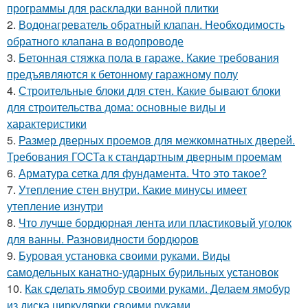
программы для раскладки ванной плитки
2.
Водонагреватель обратный клапан. Необходимость
обратного клапана в водопроводе
3.
Бетонная стяжка пола в гараже. Какие требования
предъявляются к бетонному гаражному полу
4.
Строительные блоки для стен. Какие бывают блоки
для строительства дома: основные виды и
характеристики
5.
Размер дверных проемов для межкомнатных дверей.
Требования ГОСТа к стандартным дверным проемам
6.
Арматура сетка для фундамента. Что это такое?
7.
Утепление стен внутри. Какие минусы имеет
утепление изнутри
8.
Что лучше бордюрная лента или пластиковый уголок
для ванны. Разновидности бордюров
9.
Буровая установка своими руками. Виды
самодельных канатно-ударных бурильных установок
10.
Как сделать ямобур своими руками. Делаем ямобур
из диска циркулярки своими руками