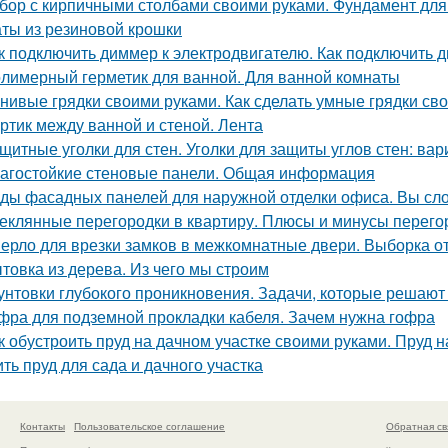
бор с кирпичными столбами своими руками. Фундамент для
ты из резиновой крошки
к подключить диммер к электродвигателю. Как подключить
лимерный герметик для ванной. Для ванной комнаты
нивые грядки своими руками. Как сделать умные грядки св
ртик между ванной и стеной. Лента
щитные уголки для стен. Уголки для защиты углов стен: ва
агостойкие стеновые панели. Общая информация
ды фасадных панелей для наружной отделки офиса. Вы сл
еклянные перегородки в квартиру. Плюсы и минусы перегор
ерло для врезки замков в межкомнатные двери. Выборка от
товка из дерева. Из чего мы строим
унтовки глубокого проникновения. Задачи, которые решают
фра для подземной прокладки кабеля. Зачем нужна гофра
к обустроить пруд на дачном участке своими руками. Пруд н
ить пруд для сада и дачного участка
Контакты
Пользовательское соглашение
Обратная св