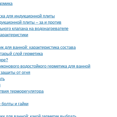
домика
ска для индукционной плиты
дукционной плиты – за и против
ьного клапана на водонагревателе
арактеристики
к для ванной: характеристика состава
старый слой герметика
оре?
иконового водостойкого герметика для ванной
 защиты от огня
ать
й
ствия терморегулятора
 болты и гайки
ки для ванной: какой герметик выбрать