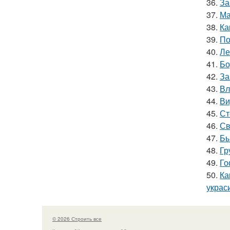
36.
За
37.
Ма
38.
Ка
39.
По
40.
Ле
41.
Бо
42.
За
43.
Вл
44.
Ви
45.
Ст
46.
Св
47.
Бы
48.
Гр
49.
Го
50.
Ка
украс
© 2026 Строить все