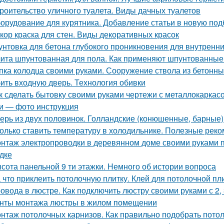
роительство уличного туалета. Виды дачных туалетов
орудование для курятника. Добавление статьи в новую под
кор краска для стен. Виды декоративных красок
унтовка для бетона глубокого проникновения для внутренни
ита шпунтованная для пола. Как применяют шпунтованные
пка колодца своими руками. Сооружение ствола из бетонны
ить входную дверь. Технология обивки
к сделать бытовку своими руками чертежи с металлокаркасо
и — фото инструкция
ерь из двух половинок. Голландские (конюшенные, барные)
олько ставить температуру в холодильнике. Полезные рек
нтаж электропроводки в деревянном доме своими руками 
дке
сота панельной 9 ти этажки. Немного об истории вопроса
 что приклеить потолочную плитку. Клей для потолочной пл
овода в люстре. Как подключить люстру своими руками с 2,
нты монтажа люстры в жилом помещении
нтаж потолочных карнизов. Как правильно подобрать пото