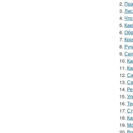
2.
Пра
3.
Лис
4.
Что
5.
Как
6.
Обр
7.
Кро
8.
Руч
9.
Сил
10.
Ка
11.
Ка
12.
Си
13.
Ср
14.
Ре
15.
Ул
16.
Те
17.
Ст
18.
Ка
19.
Мо
20.
Во