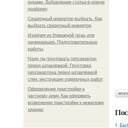
руками. Добавление статьи в новую
подборку
Сварочный инвертор выбрать. Как
выбрать сварочный инвертор
Изделия из бумажной лозы для
начинающих. Подготовительные
работы
Надо ли грунтовать гипсокартон
перед шпаклевкой. Грунтовка
гипсокартона перед шпаклевкой
стен: инструкция отделочных работ
Оформление пристройки к
читат
частному дому. Как оформить
возведение пристройки к нежилому
Пос
зданию
1.
Быт