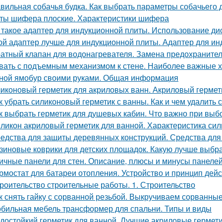
вильная собачья будка. Как выбрать параметры собачьего 
ты шифера плоские. Характеристики шифера
 такое адаптер для индукционной плиты. Использование ди
ой адаптер лучше для индукционной плиты. Адаптер для ин
атный клапан для водонагревателя. Замена предохранител
вать с подъемным механизмом к стене. Наиболее важные х
ной ямобур своими руками. Общая информация
иконовый герметик для акриловых ванн. Акриловый гермети
к убрать силиконовый герметик с ванны. Как и чем удалить 
к выбрать герметик для душевых кабин. Что важно при выб
ликон акриловый герметик для ванной. Характеристика сил
едства для защиты деревянных конструкций. Средства для
зиновые коврики для детских площадок. Какую лучше выбр
ичные панели для стен. Описание, плюсы и минусы панеле
рмостат для батареи отопления. Устройство и принцип дей
роительство строительные работы. 1. Строительство
к снять гайку с сорванной резьбой. Выкручиваем сорванные
бильная мебель трансформер для спальни. Типы и виды
достойкий герметик для ванной. Лучшие акриловые гермети