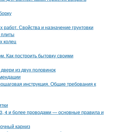
борку
х работ. Свойства и назначение грунтовки
 плиты
х колец
м. Как построить бытовку своими
 двери из двух половинок
омендации
пошаговая инструкция. Общие требования к
итки
 3, 4 и более проводами — основные правила и
лочный карниз