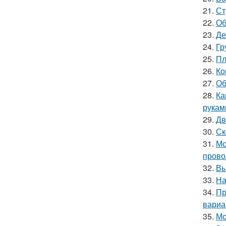
21.
Ст
22.
Об
23.
Де
24.
Гр
25.
Пл
26.
Ко
27.
Об
28.
Ка
рукам
29.
Дв
30.
Ск
31.
Мо
прово
32.
Вы
33.
На
34.
Пр
вариа
35.
Мо