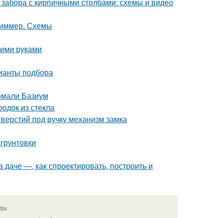
 забора с кирпичными столбами: схемы и видео
 диммер. Схемы
оими руками
рианты подбора
омали Базиум
одок из стекла
верстий под ручку механизм замка
 грунтовки
а даче —, как спроектировать, построить и
язь