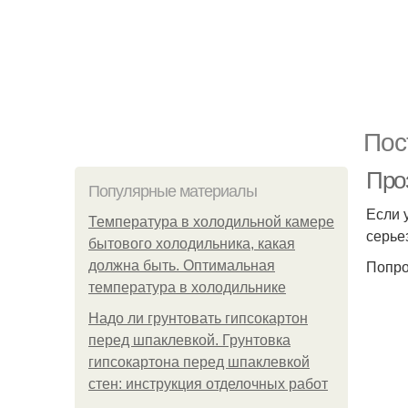
Пос
Про
Популярные материалы
Если 
Температура в холодильной камере
серье
бытового холодильника, какая
Попро
должна быть. Оптимальная
температура в холодильнике
Надо ли грунтовать гипсокартон
перед шпаклевкой. Грунтовка
гипсокартона перед шпаклевкой
стен: инструкция отделочных работ