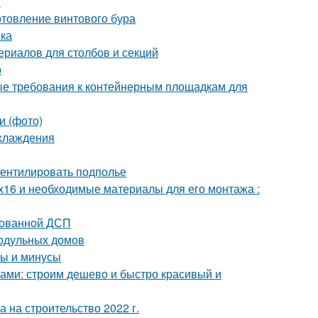
я
отовление винтового бура
мка
ериалов для столбов и секций
р
ые требования к контейнерным площадкам для
и (фото)
охлаждения
вентилировать подполье
х16 и необходимые материалы для его монтажа :
тованной ДСП
одульных домов
сы и минусы
ками: строим дешево и быстро красивый и
а на строительство 2022 г.