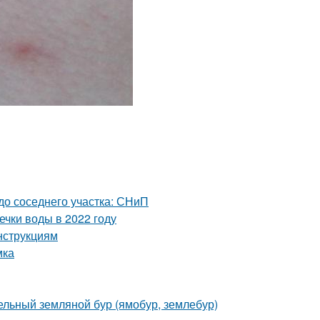
 до соседнего участка: СНиП
чки воды в 2022 году
нструкциям
мка
дельный земляной бур (ямобур, землебур)