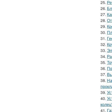
25.
Ре
26.
Бл
27.
Ка
28.
От
29.
Кр
30.
Пл
31.
Ге
32.
Кр
33.
Эл
34.
Ра
35.
Тр
36.
По
37.
Вы
38.
На
прокл
39.
Ус
40.
Ус
колец
41.
Га