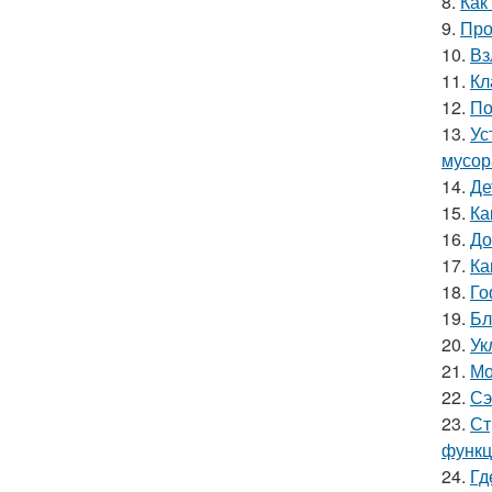
8.
Как
9.
Про
10.
Вз
11.
Кл
12.
По
13.
Ус
мусор
14.
Де
15.
Ка
16.
До
17.
Ка
18.
Го
19.
Бл
20.
Ук
21.
Мо
22.
Сэ
23.
Ст
функц
24.
Гд