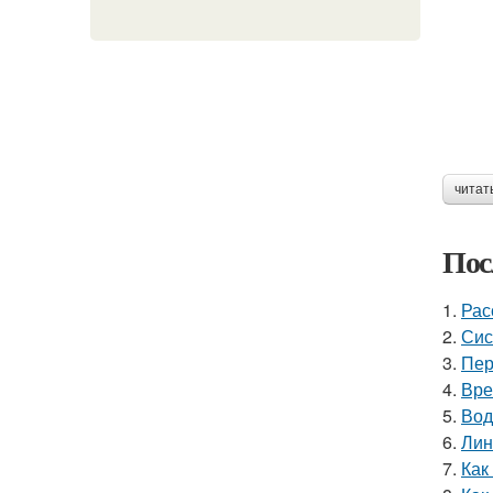
читат
Пос
1.
Рас
2.
Сис
3.
Пер
4.
Вре
5.
Вод
6.
Лин
7.
Как