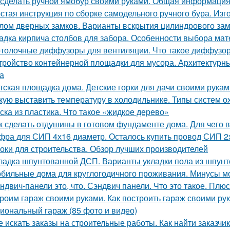
 сделать ручной ямобур своими руками. Общая информаци
стая инструкция по сборке самодельного ручного бура. Изг
лом дверных замков. Варианты вскрытия цилиндрового за
адка кирпича столбов для забора. Особенности выбора мат
толочные диффузоры для вентиляции. Что такое диффузо
тройство контейнерной площадки для мусора. Архитектурн
а
тская площадка дома. Детские горки для дачи своими рукам
кую выставить температуру в холодильнике. Типы систем 
ска из пластика. Что такое «жидкое дерево»
к сделать отдушины в готовом фундаменте дома. Для чего 
фра для СИП 4х16 диаметр. Осталось купить провод СИП 2
оки для строительства. Обзор лучших производителей
ладка шпунтованной ДСП. Варианты укладки пола из шпун
бильные дома для круглогодичного проживания. Минусы м
ндвич-панели это, что. Сэндвич панели. Что это такое. Плю
роим гараж своими руками. Как построить гараж своими ру
иональный гараж (85 фото и видео)
е искать заказы на строительные работы. Как найти заказчик