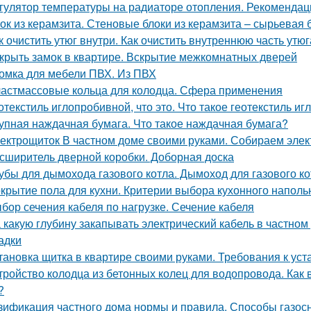
гулятор температуры на радиаторе отопления. Рекомендац
ок из керамзита. Стеновые блоки из керамзита – сырьевая 
к очистить утюг внутри. Как очистить внутреннюю часть утюг
крыть замок в квартире. Вскрытие межкомнатных дверей
омка для мебели ПВХ. Из ПВХ
астмассовые кольца для колодца. Сфера применения
отекстиль иглопробивной, что это. Что такое геотекстиль и
упная наждачная бумага. Что такое наждачная бумага?
ектрощиток В частном доме своими руками. Собираем элект
сширитель дверной коробки. Доборная доска
убы для дымохода газового котла. Дымоход для газового кот
крытие пола для кухни. Критерии выбора кухонного наполь
бор сечения кабеля по нагрузке. Сечение кабеля
 какую глубину закапывать электрический кабель в частном
адки
тановка щитка в квартире своими руками. Требования к уст
тройство колодца из бетонных колец для водопровода. Как
?
зификация частного дома нормы и правила. Способы газос