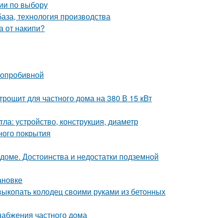
ии по выбору
база, технология производства
а от накипи?
глопробивной
рощит для частного дома на 380 В 15 кВт
ла: устройство, конструкция, диаметр
ного покрытия
 доме. Достоинства и недостатки подземной
ановке
 выкопать колодец своими руками из бетонных
набжения частного дома