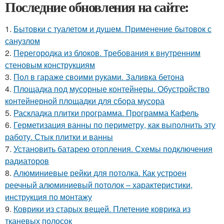
Последние обновления на сайте:
1.
Бытовки с туалетом и душем. Применение бытовок с
санузлом
2.
Перегородка из блоков. Требования к внутренним
стеновым конструкциям
3.
Пол в гараже своими руками. Заливка бетона
4.
Площадка под мусорные контейнеры. Обустройство
контейнерной площадки для сбора мусора
5.
Раскладка плитки программа. Программа Кафель
6.
Герметизация ванны по периметру, как выполнить эту
работу. Стык плитки и ванны
7.
Установить батарею отопления. Схемы подключения
радиаторов
8.
Алюминиевые рейки для потолка. Как устроен
реечный алюминиевый потолок – характеристики,
инструкция по монтажу
9.
Коврики из старых вещей. Плетение коврика из
тканевых полосок