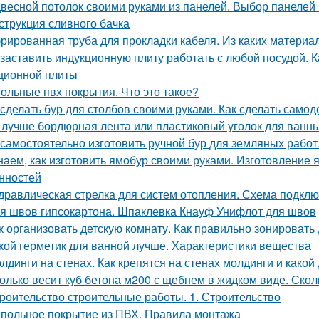
весной потолок своими руками из панелей. Выбор панелей 
струкция сливного бачка
рированная труба для прокладки кабеля. Из каких материа
 заставить индукционную плиту работать с любой посудой. 
ционной плиты
ольные пвх покрытия. Что это такое?
 сделать бур для столбов своими руками. Как сделать само
 лучше бордюрная лента или пластиковый уголок для ванн
 самостоятельно изготовить ручной бур для земляных работ
наем, как изготовить ямобур своими руками. Изготовление 
нностей
дравлическая стрелка для систем отопления. Схема подкл
я швов гипсокартона. Шпаклевка Кнауф Унифлот для швов
к организовать детскую комнату. Как правильно зонировать
кой герметик для ванной лучше. Характеристики вещества
лдинги на стенах. Как крепятся на стенах молдинги и како
олько весит куб бетона м200 с щебнем в жидком виде. Скол
роительство строительные работы. 1. Строительство
польное покрытие из ПВХ. Правила монтажа