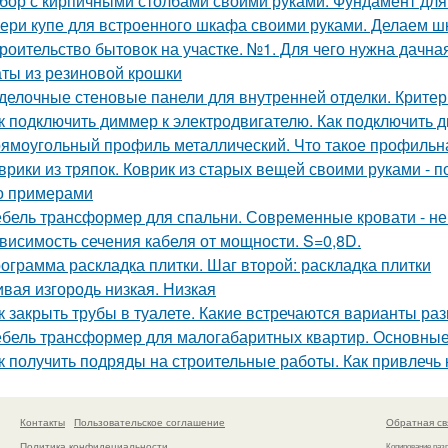
бор с кирпичными столбами своими руками. Фундамент для
ери купе для встроенного шкафа своими руками. Делаем ш
роительство бытовок на участке. №1. Для чего нужна дачна
ты из резиновой крошки
делочные стеновые панели для внутренней отделки. Крите
к подключить диммер к электродвигателю. Как подключить
ямоугольный профиль металлический. Что такое профиль
врики из тряпок. Коврик из старых вещей своими руками -
о примерами
бель трансформер для спальни. Современные кровати - не
висимость сечения кабеля от мощности. S=0,8D.
ограмма раскладка плитки. Шаг второй: раскладка плитки
вая изгородь низкая. Низкая
к закрыть трубы в туалете. Какие встречаются варианты раз
бель трансформер для малогабаритных квартир. Основны
к получить подряды на строительные работы. Как привлечь 
Контакты
Пользовательское соглашение
Обратная св
Политика конфидециальности
Копирование раз