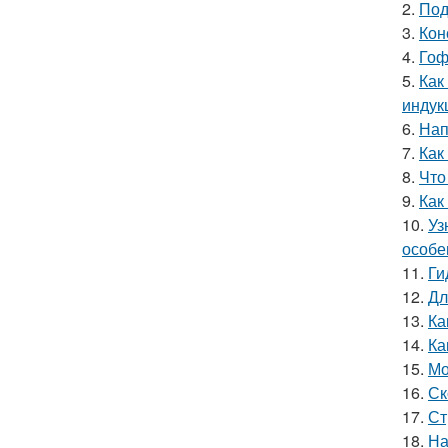
2.
Под
3.
Кон
4.
Гоф
5.
Как
индук
6.
Нап
7.
Как
8.
Что
9.
Как
10.
Уз
особе
11.
Ги
12.
Дл
13.
Ка
14.
Ка
15.
Мо
16.
Ск
17.
Ст
18.
На