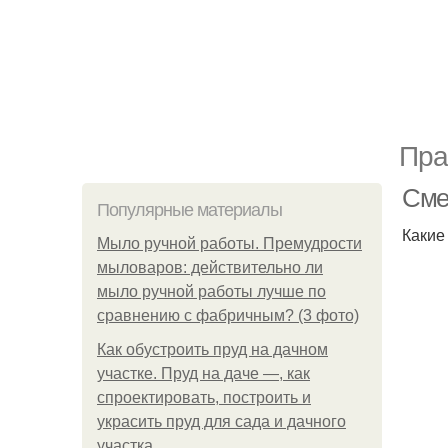
Пра
Сме
Популярные материалы
Какие
Мыло ручной работы. Премудрости
мыловаров: действительно ли
мыло ручной работы лучше по
сравнению с фабричным? (3 фото)
Как обустроить пруд на дачном
участке. Пруд на даче —, как
спроектировать, построить и
украсить пруд для сада и дачного
участка