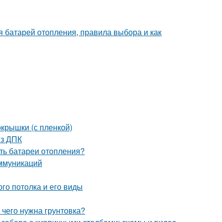
я батарей отопления, правила выбора и как
окрышки (с пленкой)
из ДПК
ить батареи отопления?
ммуникаций
го потолка и его виды
 чего нужна грунтовка?