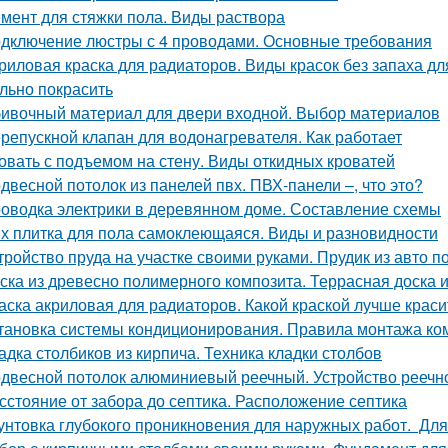
мент для стяжки пола. Виды раствора
дключение люстры с 4 проводами. Основные требования
риловая краска для радиаторов. Виды красок без запаха дл
льно покрасить
ивочный материал для двери входной. Выбор материалов
репускной клапан для водонагревателя. Как работает
овать с подъемом на стену. Виды откидных кроватей
двесной потолок из панелей пвх. ПВХ-панели –, что это?
оводка электрики в деревянном доме. Составление схемы
х плитка для пола самоклеющаяся. Виды и разновидности
тройство пруда на участке своими руками. Прудик из авто п
ска из древесно полимерного композита. Террасная доска 
аска акриловая для радиаторов. Какой краской лучше крас
тановка системы кондиционирования. Правила монтажа ко
адка столбиков из кирпича. Техника кладки столбов
двесной потолок алюминиевый реечный. Устройство реечно
сстояние от забора до септика. Расположение септика
унтовка глубокого проникновения для наружных работ. Для