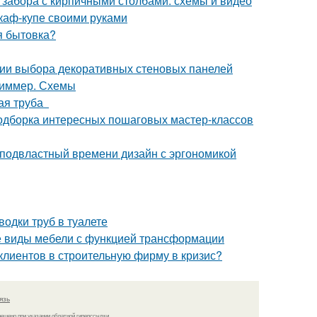
 забора с кирпичными столбами: схемы и видео
каф-купе своими руками
я бытовка?
рии выбора декоративных стеновых панелей
 диммер. Схемы
ная труба
 подборка интересных пошаговых мастер-классов
подвластный времени дизайн с эргономикой
водки труб в туалете
е виды мебели с функцией трансформации
клиентов в строительную фирму в кризис?
язь
решено при указании обратной гиперссылки.