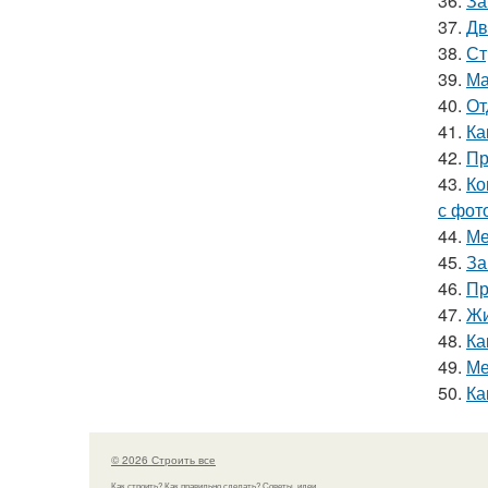
36.
За
37.
Дв
38.
Ст
39.
Ма
40.
От
41.
Ка
42.
Пр
43.
Ко
с фот
44.
Ме
45.
За
46.
Пр
47.
Жи
48.
Ка
49.
Ме
50.
Ка
© 2026 Строить все
Как строить? Как правильно сделать? Советы, идеи.