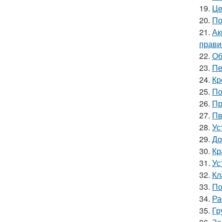
19.
Це
20.
По
21.
Ак
прави
22.
Об
23.
Пе
24.
Кр
25.
По
26.
Пр
27.
Пв
28.
Ус
29.
До
30.
Кр
31.
Ус
32.
Кл
33.
По
34.
Ра
35.
Гр