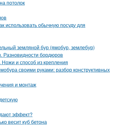
на потолок
лов
Как использовать обычную посуду для
дельный земляной бур (ямобур, землебур)
ы. Разновидности бордюров
. Ножи и способ из крепления
ямобура своими руками: разбор конструктивных
ючения и монтаж
 детскую
й дают эффект?
ько весит куб бетона