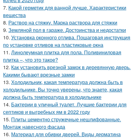
колец в 2020 году
7.
Какой герметик для ванной лучше. Характеристики
вещества
8.
Раствор на стяжку. Марка раствора для стяжки
9.
Земляной пол в гараже. Достоинства и недостатки
10.
Установка оконного отлива. Пошаговая инструкция
по установке отливов на пластиковые окна
11.
Линолеумная плитка для пола. Поливиниловая
плитка –, что это такое?
12.
Как установить врезной замок в деревянную дверь.
Какими бывают врезные замки
13.
Холодильник, какая температура должна быть в
холодильнике. Вы точно уверены, что знаете, какая
должна быть температура в холодильнике
14.
Бактерии в уличный туалет. Лучшие бактерии для
септиков и выгребных ям в 2022 году
15.
Плиты цементно стружечные нешлифованные.
Монтаж навесного фасада
16.
Материал для обивки дверей. Виды дерматина