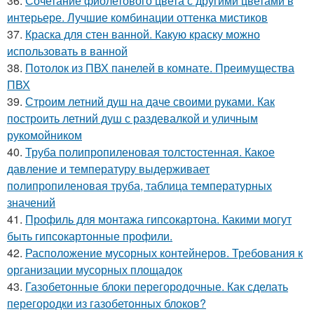
36.
Сочетание фиолетового цвета с другими цветами в
интерьере. Лучшие комбинации оттенка мистиков
37.
Краска для стен ванной. Какую краску можно
использовать в ванной
38.
Потолок из ПВХ панелей в комнате. Преимущества
ПВХ
39.
Строим летний душ на даче своими руками. Как
построить летний душ с раздевалкой и уличным
рукомойником
40.
Труба полипропиленовая толстостенная. Какое
давление и температуру выдерживает
полипропиленовая труба, таблица температурных
значений
41.
Профиль для монтажа гипсокартона. Какими могут
быть гипсокартонные профили.
42.
Расположение мусорных контейнеров. Требования к
организации мусорных площадок
43.
Газобетонные блоки перегородочные. Как сделать
перегородки из газобетонных блоков?