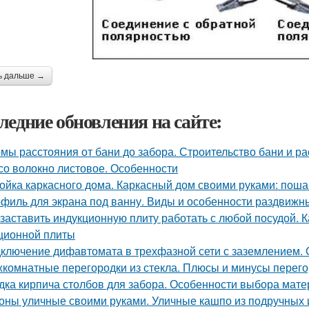
ь дальше →
ледние обновления на сайте:
мы расстояния от бани до забора. Строительство бани и р
со волокно листовое. Особенности
ойка каркасного дома. Каркасный дом своими руками: поша
филь для экрана под ванну. Виды и особенности раздвижн
 заставить индукционную плиту работать с любой посудой. 
ционной плиты
ключение дифавтомата в трехфазной сети с заземлением.
комнатные перегородки из стекла. Плюсы и минусы перегор
дка кирпича столбов для забора. Особенности выбора мате
оны уличные своими руками. Уличные кашпо из подручных 