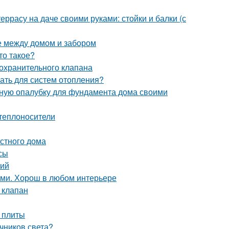
еррасу на даче своими руками: стойки и балки (с
е между домом и забором
то такое?
охранительного клапана
ать для систем отопления?
льную опалубку для фундамента дома своими
теплоносители
стного дома
сы
тий
ами. Хорош в любом интерьере
 клапан
 плиты
чников света?