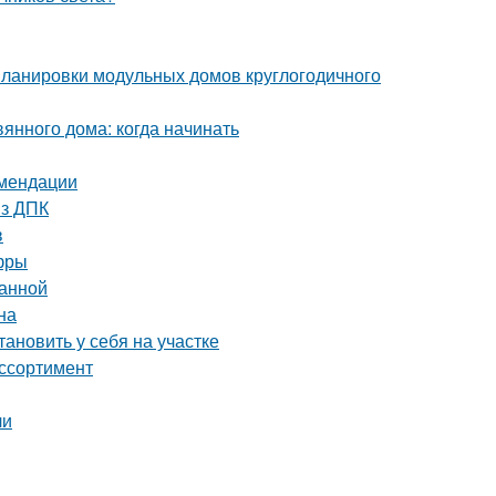
ланировки модульных домов круглогодичного
янного дома: когда начинать
омендации
из ДПК
в
фры
ванной
на
тановить у себя на участке
ассортимент
чи