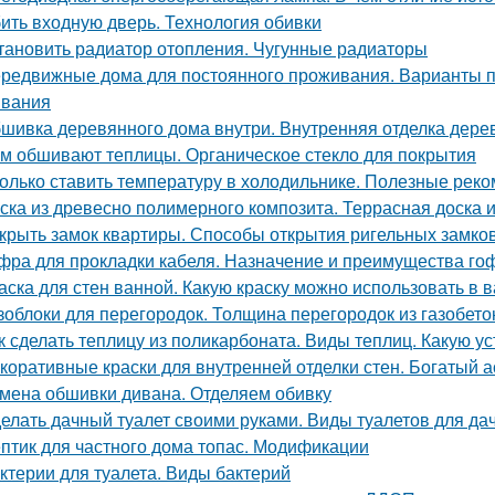
ить входную дверь. Технология обивки
тановить радиатор отопления. Чугунные радиаторы
редвижные дома для постоянного проживания. Варианты п
вания
шивка деревянного дома внутри. Внутренняя отделка дерев
м обшивают теплицы. Органическое стекло для покрытия
олько ставить температуру в холодильнике. Полезные рек
ска из древесно полимерного композита. Террасная доска 
крыть замок квартиры. Способы открытия ригельных замко
фра для прокладки кабеля. Назначение и преимущества го
аска для стен ванной. Какую краску можно использовать в 
зоблоки для перегородок. Толщина перегородок из газобето
к сделать теплицу из поликарбоната. Виды теплиц. Какую ус
коративные краски для внутренней отделки стен. Богатый 
мена обшивки дивана. Отделяем обивку
елать дачный туалет своими руками. Виды туалетов для да
птик для частного дома топас. Модификации
ктерии для туалета. Виды бактерий