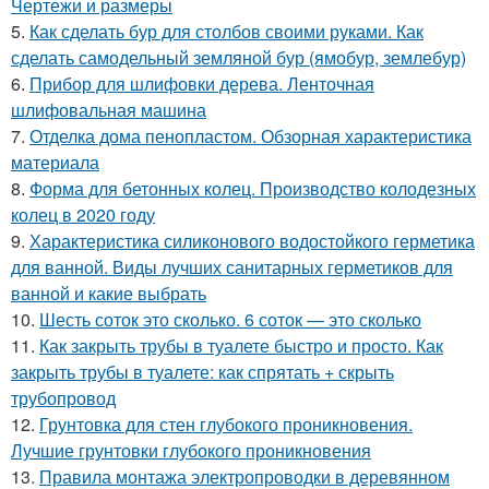
Чертежи и размеры
5.
Как сделать бур для столбов своими руками. Как
сделать самодельный земляной бур (ямобур, землебур)
6.
Прибор для шлифовки дерева. Ленточная
шлифовальная машина
7.
Отделка дома пенопластом. Обзорная характеристика
материала
8.
Форма для бетонных колец. Производство колодезных
колец в 2020 году
9.
Характеристика силиконового водостойкого герметика
для ванной. Виды лучших санитарных герметиков для
ванной и какие выбрать
10.
Шесть соток это сколько. 6 соток — это сколько
11.
Как закрыть трубы в туалете быстро и просто. Как
закрыть трубы в туалете: как спрятать + скрыть
трубопровод
12.
Грунтовка для стен глубокого проникновения.
Лучшие грунтовки глубокого проникновения
13.
Правила монтажа электропроводки в деревянном