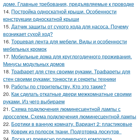
доме. Главные требования, предъявляемые к проводке
14.
Постройка односкатной крыши. Особенности
конструкции односкатной крыши
15.
Датчик защиты от сухого хода для насоса. Почему
возникает сухой ход?
16.
Торцевая лента для мебели. Виды и особенности
мебельных кромок
17.
Мобильные дома для круглогодичного проживания.
Минусы модульных домов
18.
Трафарет для стен своими руками. Трафареты для
стен своими руками: тонкости и секреты техники
19.
Работы по строительству. Кто это такие?
20.
Как сделать откатные двери межкомнатные своими
руками. Из чего выбираем
21.
Схема подключения люминесцентной лампы с
дросселем. Схема подключения люминесцентной лампы
22.
Бортики в ванную комнату. Вариант 2: пластиковые
23.
Коврик из полосок ткани. Подготовка лоскутов
24.
Доска из древесно полимерного композита.