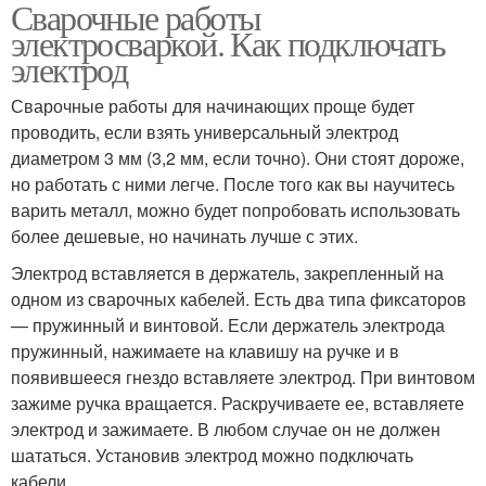
Сварочные работы
Прайс-лист на
Средние расценки
электросваркой. Как подключать
сварочные работы
электрод
Сварочные работы для начинающих проще будет
проводить, если взять универсальный электрод
диаметром 3 мм (3,2 мм, если точно). Они стоят дороже,
но работать с ними легче. После того как вы научитесь
варить металл, можно будет попробовать использовать
более дешевые, но начинать лучше с этих.
Электрод вставляется в держатель, закрепленный на
одном из сварочных кабелей. Есть два типа фиксаторов
— пружинный и винтовой. Если держатель электрода
пружинный, нажимаете на клавишу на ручке и в
появившееся гнездо вставляете электрод. При винтовом
зажиме ручка вращается. Раскручиваете ее, вставляете
электрод и зажимаете. В любом случае он не должен
шататься. Установив электрод можно подключать
кабели.