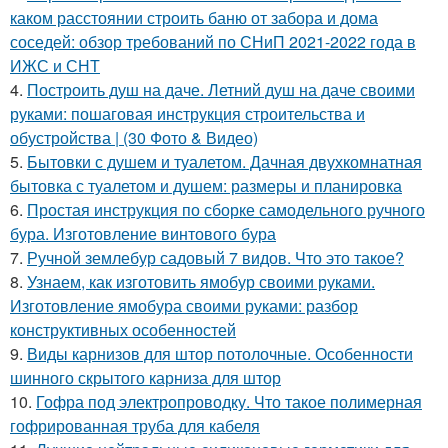
каком расстоянии строить баню от забора и дома
соседей: обзор требований по СНиП 2021-2022 года в
ИЖС и СНТ
4.
Построить душ на даче. Летний душ на даче своими
руками: пошаговая инструкция строительства и
обустройства | (30 Фото & Видео)
5.
Бытовки с душем и туалетом. Дачная двухкомнатная
бытовка с туалетом и душем: размеры и планировка
6.
Простая инструкция по сборке самодельного ручного
бура. Изготовление винтового бура
7.
Ручной землебур садовый 7 видов. Что это такое?
8.
Узнаем, как изготовить ямобур своими руками.
Изготовление ямобура своими руками: разбор
конструктивных особенностей
9.
Виды карнизов для штор потолочные. Особенности
шинного скрытого карниза для штор
10.
Гофра под электропроводку. Что такое полимерная
гофрированная труба для кабеля