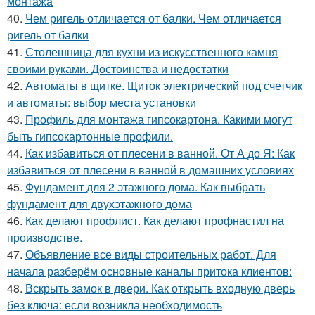
монтажа
40.
Чем ригель отличается от балки. Чем отличается
ригель от балки
41.
Столешница для кухни из искусственного камня
своими руками. Достоинства и недостатки
42.
Автоматы в щитке. Щиток электрический под счетчик
и автоматы: выбор места установки
43.
Профиль для монтажа гипсокартона. Какими могут
быть гипсокартонные профили.
44.
Как избавиться от плесени в ванной. От А до Я: Как
избавиться от плесени в ванной в домашних условиях
45.
Фундамент для 2 этажного дома. Как выбрать
фундамент для двухэтажного дома
46.
Как делают профлист. Как делают профнастил на
производстве.
47.
Объявление все виды строительных работ. Для
начала разберём основные каналы притока клиентов:
48.
Вскрыть замок в двери. Как открыть входную дверь
без ключа: если возникла необходимость