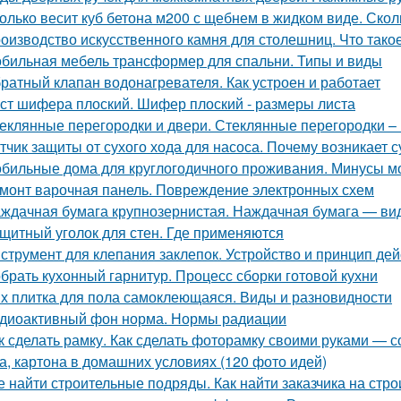
олько весит куб бетона м200 с щебнем в жидком виде. Скол
оизводство искусственного камня для столешниц. Что тако
бильная мебель трансформер для спальни. Типы и виды
ратный клапан водонагревателя. Как устроен и работает
ст шифера плоский. Шифер плоский - размеры листа
еклянные перегородки и двери. Стеклянные перегородки – 
тчик защиты от сухого хода для насоса. Почему возникает с
бильные дома для круглогодичного проживания. Минусы м
монт варочная панель. Повреждение электронных схем
ждачная бумага крупнозернистая. Наждачная бумага — ви
щитный уголок для стен. Где применяются
струмент для клепания заклепок. Устройство и принцип дей
брать кухонный гарнитур. Процесс сборки готовой кухни
х плитка для пола самоклеющаяся. Виды и разновидности
диоактивный фон норма. Нормы радиации
к сделать рамку. Как сделать фоторамку своими руками — с
а, картона в домашних условиях (120 фото идей)
е найти строительные подряды. Как найти заказчика на стро