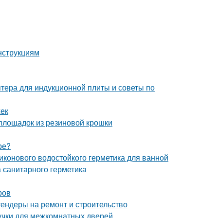
нструкциям
птера для индукционной плиты и советы по
жек
 площадок из резиновой крошки
ре?
иконового водостойкого герметика для ванной
 санитарного герметика
ров
тендеры на ремонт и строительство
учки для межкомнатных дверей