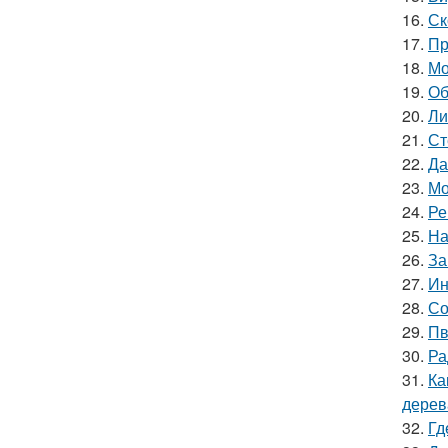
16.
Ск
17.
Пр
18.
Мо
19.
Об
20.
Ли
21.
Ст
22.
Да
23.
Мо
24.
Ре
25.
На
26.
За
27.
Ин
28.
Со
29.
Пв
30.
Ра
31.
Ка
дерев
32.
Гд