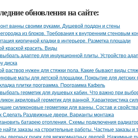
ледние обновления на сайте:
онт ванны своими руками. Душевой поддон и стены
егородка из блоков. Требования к внутренним стеновым ко
тация кирпичной кладки в интерьере. Разметка площади
ой краской красить. Виды
 выбрать адаптер для индукционной плиты. Устройство ада
у диска
ой раствор нужен для стяжки пола. Какие бывают виды стя
иновые маты для детской площадки. Покрытие для детских
кладка плитки программа. Программа Кафель
 выбрать герметик для душевых кабин. Что важно при выбо
ликон акриловый герметик для ванной. Характеристика сил
чшие силиконовые герметики для ванны. Состав и свойства
к Сделать Раздвижные двери. Варианты монтажа
тановить батарею отопления. Схемы подключения радиато
е найти заказы на строительные работы. Частные заказы и 
ды дверных ручек для межкомнатных дверей. Нажимные р