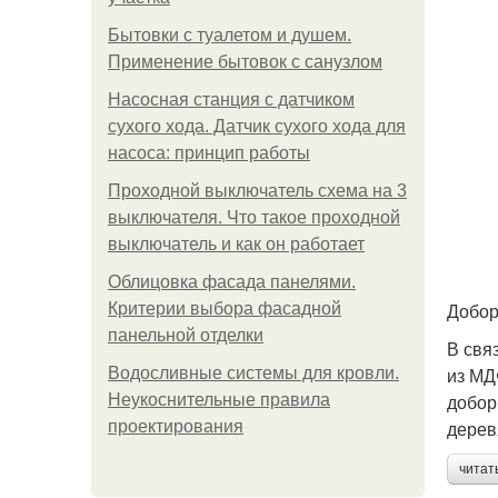
Бытовки с туалетом и душем.
Применение бытовок с санузлом
Насосная станция с датчиком
сухого хода. Датчик сухого хода для
насоса: принцип работы
Проходной выключатель схема на 3
выключателя. Что такое проходной
выключатель и как он работает
Облицовка фасада панелями.
Добо
Критерии выбора фасадной
панельной отделки
В свя
из МД
Водосливные системы для кровли.
добор
Неукоснительные правила
дерев
проектирования
читат