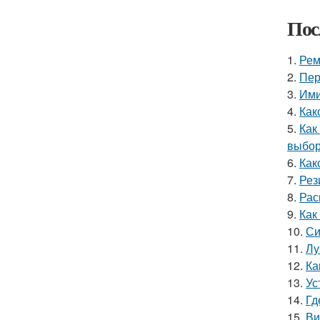
Пос
1.
Рем
2.
Пер
3.
Ими
4.
Как
5.
Как
выбор
6.
Как
7.
Рез
8.
Рас
9.
Как
10.
Си
11.
Лу
12.
Ка
13.
Ус
14.
Гд
15.
Ви