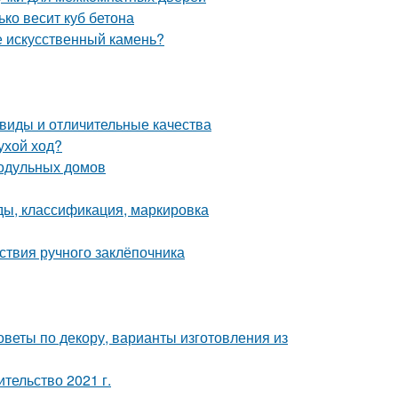
ько весит куб бетона
е искусственный камень?
виды и отличительные качества
ухой ход?
одульных домов
ды, классификация, маркировка
ствия ручного заклёпочника
оветы по декору, варианты изготовления из
ительство 2021 г.