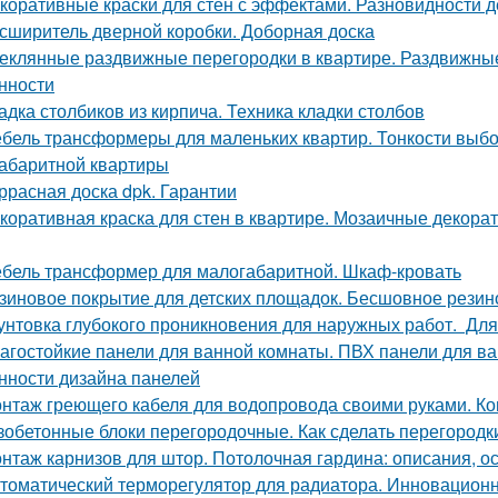
коративные краски для стен с эффектами. Разновидности д
сширитель дверной коробки. Доборная доска
еклянные раздвижные перегородки в квартире. Раздвижные 
нности
адка столбиков из кирпича. Техника кладки столбов
бель трансформеры для маленьких квартир. Тонкости выб
абаритной квартиры
ррасная доска dpk. Гарантии
коративная краска для стен в квартире. Мозаичные декорат
бель трансформер для малогабаритной. Шкаф-кровать
зиновое покрытие для детских площадок. Бесшовное резин
унтовка глубокого проникновения для наружных работ. Для
агостойкие панели для ванной комнаты. ПВХ панели для в
нности дизайна панелей
нтаж греющего кабеля для водопровода своими руками. Ко
зобетонные блоки перегородочные. Как сделать перегородк
нтаж карнизов для штор. Потолочная гардина: описания, о
томатический терморегулятор для радиатора. Инновацион