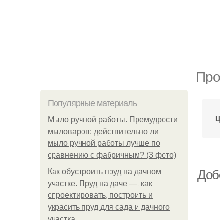
Про
Популярные материалы
Ц
Мыло ручной работы. Премудрости
мыловаров: действительно ли
мыло ручной работы лучше по
сравнению с фабричным? (3 фото)
Как обустроить пруд на дачном
Доб
участке. Пруд на даче —, как
спроектировать, построить и
украсить пруд для сада и дачного
участка