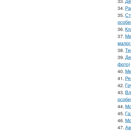
33.
Де
34.
Ра
35.
Ст
особе
36.
Кл
37.
Ме
малог
38.
Те
39.
Де
фото)
40.
Ме
41.
Ре
42.
Гр
43.
Вл
особе
44.
Мо
45.
Га
46.
Мо
47.
Ав