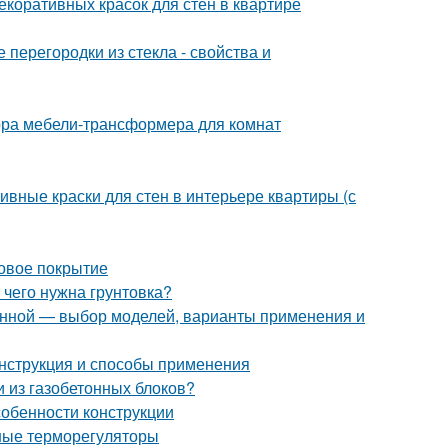
екоративных красок для стен в квартире
перегородки из стекла - свойства и
ора мебели-трансформера для комнат
ивные краски для стен в интерьере квартиры (с
овое покрытие
 чего нужна грунтовка?
анной — выбор моделей, варианты применения и
нструкция и способы применения
и из газобетонных блоков?
собенности конструкции
ные терморегуляторы