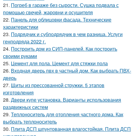
21.
Погреб в гараже без сырости. Сушка подвала с
помощью свечей, жаровни и осушителя
22.
Панель для облицовки фасада. Технические
характеристики
23.
Подрядчик и субподрядчик в чем разница. Услуги
генподряда 2022 г.
24.
Построить дом из СИП-панелей. Как построить
своими руками
25.
Цемент для пола. Цемент для стяжки пола
26.
Входная дверь пвх в частный дом. Как выбрать ПВХ-
дверь
27.
Щиты из прессованной стружки. 5 этапов
изготовления
28.
Двери купе установка. Варианты использования
раздвижных систем
29.
Теплоноситель для отопления частного дома. Как
выбрать теплоноситель
30.
Плита ДСП шпунтованная влагостойкая. Плита ДСП