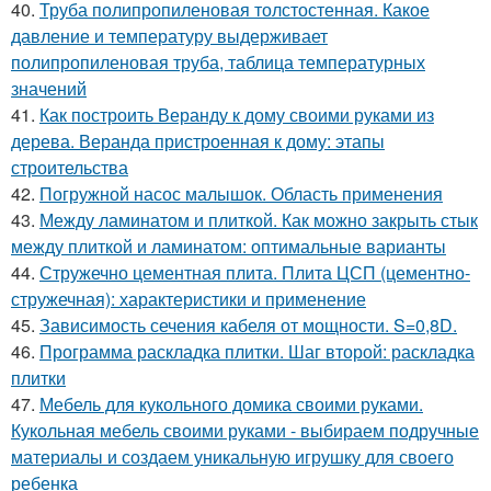
40.
Труба полипропиленовая толстостенная. Какое
давление и температуру выдерживает
полипропиленовая труба, таблица температурных
значений
41.
Как построить Веранду к дому своими руками из
дерева. Веранда пристроенная к дому: этапы
строительства
42.
Погружной насос малышок. Область применения
43.
Между ламинатом и плиткой. Как можно закрыть стык
между плиткой и ламинатом: оптимальные варианты
44.
Стружечно цементная плита. Плита ЦСП (цементно-
стружечная): характеристики и применение
45.
Зависимость сечения кабеля от мощности. S=0,8D.
46.
Программа раскладка плитки. Шаг второй: раскладка
плитки
47.
Мебель для кукольного домика своими руками.
Кукольная мебель своими руками - выбираем подручные
материалы и создаем уникальную игрушку для своего
ребенка