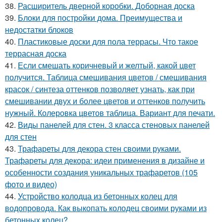
38.
Расширитель дверной коробки. Доборная доска
39.
Блоки для постройки дома. Преимущества и
недостатки блоков
40.
Пластиковые доски для пола террасы. Что такое
террасная доска
41.
Если смешать коричневый и желтый, какой цвет
получится. Таблица смешивания цветов / смешивания
красок / синтеза оттенков позволяет узнать, как при
смешивании двух и более цветов и оттенков получить
нужный. Колеровка цветов таблица. Вариант для печати.
42.
Виды панелей для стен. 3 класса стеновых панелей
для стен
43.
Трафареты для декора стен своими руками.
Трафареты для декора: идеи применения в дизайне и
особенности создания уникальных трафаретов (105
фото и видео)
44.
Устройство колодца из бетонных колец для
водопровода. Как выкопать колодец своими руками из
бетонных колец?