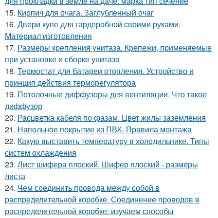
для прокладки в земле на даче: марка тип сечение
15.
Кирпич для очага. Заглубленный очаг
16.
Двери купе для гардеробной своими руками.
Материал изготовления
17.
Размеры крепления унитаза. Крепежи, применяемые
при установке и сборке унитаза
18.
Термостат для батареи отопления. Устройство и
принцип действия терморегулятора
19.
Потолочные диффузоры для вентиляции. Что такое
диффузор
20.
Расцветка кабеля по фазам. Цвет жилы заземления
21.
Напольное покрытие из ПВХ. Правила монтажа
22.
Какую выставить температуру в холодильнике. Типы
систем охлаждения
23.
Лист шифера плоский. Шифер плоский - размеры
листа
24.
Чем соединить провода между собой в
распределительной коробке. Соединение проводов в
распределительной коробке: изучаем способы