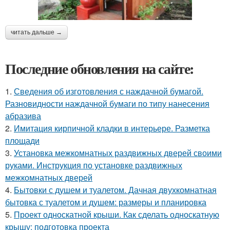
читать дальше →
Последние обновления на сайте:
1.
Сведения об изготовления с наждачной бумагой.
Разновидности наждачной бумаги по типу нанесения
абразива
2.
Имитация кирпичной кладки в интерьере. Разметка
площади
3.
Установка межкомнатных раздвижных дверей своими
руками. Инструкция по установке раздвижных
межкомнатных дверей
4.
Бытовки с душем и туалетом. Дачная двухкомнатная
бытовка с туалетом и душем: размеры и планировка
5.
Проект односкатной крыши. Как сделать односкатную
крышу: подготовка проекта