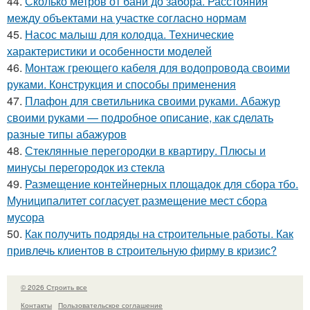
44.
Сколько метров от бани до забора. Расстояния
между объектами на участке согласно нормам
45.
Насос малыш для колодца. Технические
характеристики и особенности моделей
46.
Монтаж греющего кабеля для водопровода своими
руками. Конструкция и способы применения
47.
Плафон для светильника своими руками. Абажур
своими руками — подробное описание, как сделать
разные типы абажуров
48.
Стеклянные перегородки в квартиру. Плюсы и
минусы перегородок из стекла
49.
Размещение контейнерных площадок для сбора тбо.
Муниципалитет согласует размещение мест сбора
мусора
50.
Как получить подряды на строительные работы. Как
привлечь клиентов в строительную фирму в кризис?
© 2026 Строить все
Контакты
Пользовательское соглашение