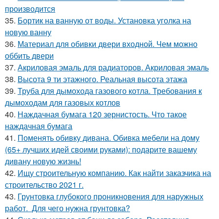
производится
35.
Бортик на ванную от воды. Установка уголка на
новую ванну
36.
Материал для обивки двери входной. Чем можно
оббить двери
37.
Акриловая эмаль для радиаторов. Акриловая эмаль
38.
Высота 9 ти этажного. Реальная высота этажа
39.
Труба для дымохода газового котла. Требования к
дымоходам для газовых котлов
40.
Наждачная бумага 120 зернистость. Что такое
наждачная бумага
41.
Поменять обивку дивана. Обивка мебели на дому
(65+ лучших идей своими руками): подарите вашему
дивану новую жизнь!
42.
Ищу строительную компанию. Как найти заказчика на
строительство 2021 г.
43.
Грунтовка глубокого проникновения для наружных
работ. Для чего нужна грунтовка?