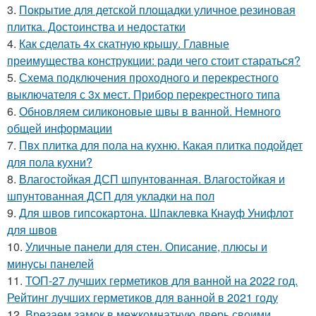
3.
Покрытие для детской площадки уличное резиновая
плитка. Достоинства и недостатки
4.
Как сделать 4х скатную крышу. Главные
преимущества конструкции: ради чего стоит стараться?
5.
Схема подключения проходного и перекрестного
выключателя с 3х мест. Прибор перекрестного типа
6.
Обновляем силиконовые швы в ванной. Немного
общей информации
7.
Пвх плитка для пола на кухню. Какая плитка подойдет
для пола кухни?
8.
Влагостойкая ДСП шпунтованная. Влагостойкая и
шпунтованная ДСП для укладки на пол
9.
Для швов гипсокартона. Шпаклевка Кнауф Унифлот
для швов
10.
Уличные панели для стен. Описание, плюсы и
минусы панелей
11.
ТОП-27 лучших герметиков для ванной на 2022 год.
Рейтинг лучших герметиков для ванной в 2021 году
12.
Врезаем замок в межкомнатную дверь своими