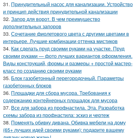
31.
Принудительный насос для канализации. Устройство
и принцип действия принудительной канализации
32.
Запор для ворот. В чем преимущество
дополнительных запоров
33.
Сочетание фиолетового цвета с другими цветами в
интерьере. Лучшие комбинации оттенка мистиков
34.
Как сделать пруд своими руками на участке. Пруд
своими руками — фото лучших вариантов оформления.
Виды конструкций, формы и размеры + простой мастер-
класс по созданию своими руками
35.
Блок газобетонный перегородочный. Параметры
газобетонных блоков
36.
Площадки для сбора мусора. Требования к
содержанию контейнерных площадок для мусора
37.
Все для забора из профнастила. Эта. Разработка
схемы забора из профнастила: эскиз и чертеж
38.
Поменять обивку дивана. Обивка мебели на дому
(65+ лучших идей своими руками): подарите вашему
дивану новую жизнь!