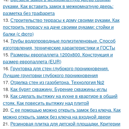
руками. Как вставить замок в межкомнатную дверь:
разметка без трафарета
13.
Строительство террасы к дому своими руками. Как
построить террасу на даче своими руками: стойки и
балки (с фото)
14.
Трубы водопроводные полиэтиленовые. Способ
изготовления, технические характеристики и ГОСТы
15.
Размеры европаллета 1200х800. Конструкция и
размер европаллета (EUR)
16.
Грунтовка для стен глубокого проникновения.
Лучшие грунтовки глубокого проникновения
17.
Отделка стен из газобетона. Технология №2
18.
Как бурят скважину. Бурение скважины-иглы
19.
Как сделать вытяжку на кухне в квартире в общий
стояк. Как повесить вытяжку над плитой
20.
С ее помощью можно открыть замок без ключа. Как
можно открыть замок без ключа на входной двери
21.
Резиновая плитка для детской площадки. Критерии