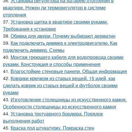
36.
Установка регулятора на батарею отопления в
квартире. Нужен ли терморегулятор в системе
отопления
37.
Установка щитка в квартире своими руками.
Требования к установке
38.
Обивка для двери. Почему выбирают дерматин
39.
Как подключить диммер к электродвигателю. Как
подключить диммер. Схемы
40.
Монтаж греющего кабеля для водопровода своими
руками. Конструкция и способы применения
41.
Влагостойкие стеновые панели. Общая информация
42.
Коврики крючком из старых вещей. 15 идей, как
сделать коврик из старых вещей и футболок своими
руками
43.
Изготовление столешницы из искусственного камня.
Особенности столешницы из искусственного камня
44.
Установка тротуарного бордюра. Порядок
выполнения работ
45.
Краска под штукатурку. Покраска стен