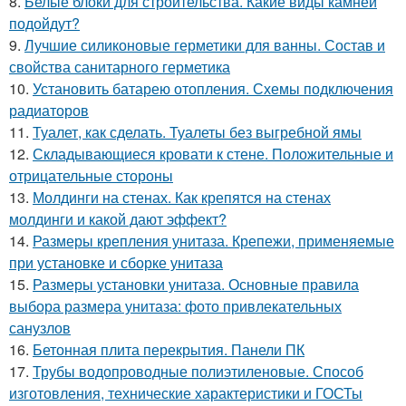
8.
Белые блоки для строительства. Какие виды камней
подойдут?
9.
Лучшие силиконовые герметики для ванны. Состав и
свойства санитарного герметика
10.
Установить батарею отопления. Схемы подключения
радиаторов
11.
Туалет, как сделать. Туалеты без выгребной ямы
12.
Складывающиеся кровати к стене. Положительные и
отрицательные стороны
13.
Молдинги на стенах. Как крепятся на стенах
молдинги и какой дают эффект?
14.
Размеры крепления унитаза. Крепежи, применяемые
при установке и сборке унитаза
15.
Размеры установки унитаза. Основные правила
выбора размера унитаза: фото привлекательных
санузлов
16.
Бетонная плита перекрытия. Панели ПК
17.
Трубы водопроводные полиэтиленовые. Способ
изготовления, технические характеристики и ГОСТы