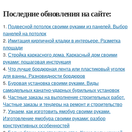
Последние обновления на сайте:
1.
Подвесной потолок своими руками из панелей. Выбор
панелей на потолок
2.
Имитация кирпичной кладки в интерьере. Разметка
площади
3.
Стройка каркасного дома. Каркасный дом своими
руками: пошаговая инструкция
4.
Что лучше бордюрная лента или пластиковый уголок
для ванны. Разновидности бордюров
5.
Буровая установка своими руками. Виды
самодельных канатно-ударных бурильных установок
6.
Частные заказы на выполнение строительных работ.
Частные заказы и тендеры на ремонт и строительство
7.
Узнаем, как изготовить ямобур своими руками.
Изготовление ямобура своими руками: разбор
конструктивных особенностей