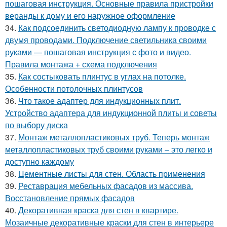
пошаговая инструкция. Основные правила пристройки
веранды к дому и его наружное оформление
34.
Как подсоединить светодиодную лампу к проводке с
двумя проводами. Подключение светильника своими
руками — пошаговая инструкция с фото и видео.
Правила монтажа + схема подключения
35.
Как состыковать плинтус в углах на потолке.
Особенности потолочных плинтусов
36.
Что такое адаптер для индукционных плит.
Устройство адаптера для индукционной плиты и советы
по выбору диска
37.
Монтаж металлопластиковых труб. Теперь монтаж
металлопластиковых труб своими руками – это легко и
доступно каждому
38.
Цементные листы для стен. Область применения
39.
Реставрация мебельных фасадов из массива.
Восстановление прямых фасадов
40.
Декоративная краска для стен в квартире.
Мозаичные декоративные краски для стен в интерьере