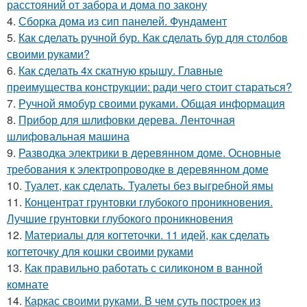
расстояний от забора и дома по закону
4.
Сборка дома из сип панелей. Фундамент
5.
Как сделать ручной бур. Как сделать бур для столбов
своими руками?
6.
Как сделать 4х скатную крышу. Главные
преимущества конструкции: ради чего стоит стараться?
7.
Ручной ямобур своими руками. Общая информация
8.
Прибор для шлифовки дерева. Ленточная
шлифовальная машина
9.
Разводка электрики в деревянном доме. Основные
требования к электропроводке в деревянном доме
10.
Туалет, как сделать. Туалеты без выгребной ямы
11.
Концентрат грунтовки глубокого проникновения.
Лучшие грунтовки глубокого проникновения
12.
Материалы для когтеточки. 11 идей, как сделать
когтеточку для кошки своими руками
13.
Как правильно работать с силиконом в ванной
комнате
14.
Каркас своими руками. В чем суть построек из