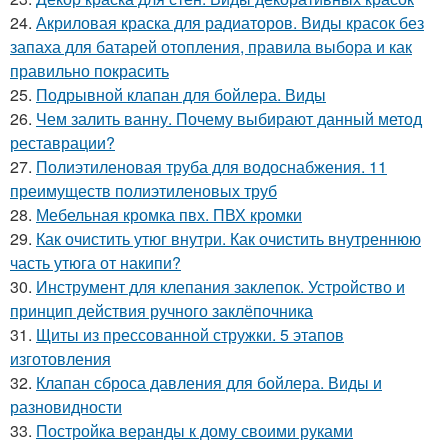
24.
Акриловая краска для радиаторов. Виды красок без
запаха для батарей отопления, правила выбора и как
правильно покрасить
25.
Подрывной клапан для бойлера. Виды
26.
Чем залить ванну. Почему выбирают данный метод
реставрации?
27.
Полиэтиленовая труба для водоснабжения. 11
преимуществ полиэтиленовых труб
28.
Мебельная кромка пвх. ПВХ кромки
29.
Как очистить утюг внутри. Как очистить внутреннюю
часть утюга от накипи?
30.
Инструмент для клепания заклепок. Устройство и
принцип действия ручного заклёпочника
31.
Щиты из прессованной стружки. 5 этапов
изготовления
32.
Клапан сброса давления для бойлера. Виды и
разновидности
33.
Постройка веранды к дому своими руками