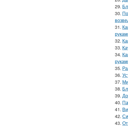
29.
Бл
30.
По
возве
31.
Ка
рукам
32.
Ка
33.
Ка
34.
Ка
рукам
35.
Ра
36.
Ус
37.
Ми
38.
Бл
39.
До
40.
Па
41.
Ви
42.
Си
43.
От