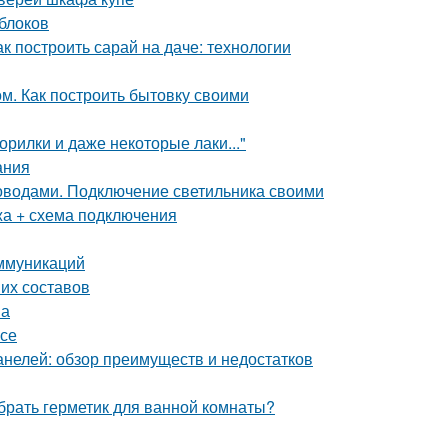
 блоков
к построить сарай на даче: технологии
м. Как построить бытовку своими
орилки и даже некоторые лаки..."
ания
роводами. Подключение светильника своими
жа + схема подключения
ммуникаций
ших составов
на
асе
анелей: обзор преимуществ и недостатков
брать герметик для ванной комнаты?