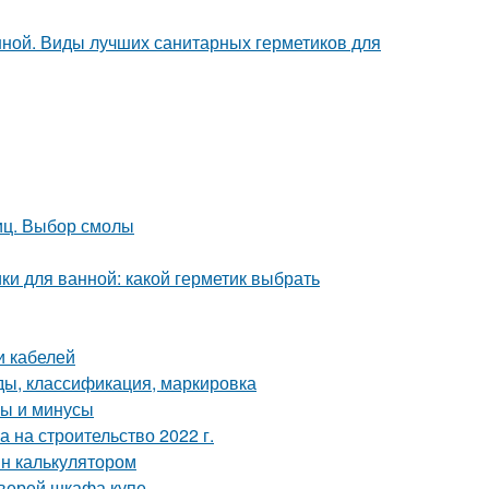
нной. Виды лучших санитарных герметиков для
иц. Выбор смолы
ки для ванной: какой герметик выбрать
и кабелей
ды, классификация, маркировка
сы и минусы
а на строительство 2022 г.
йн калькулятором
дверей шкафа купе