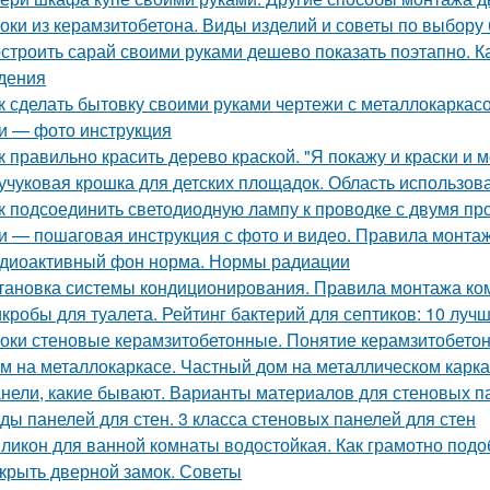
оки из керамзитобетона. Виды изделий и советы по выбору
строить сарай своими руками дешево показать поэтапно. Ка
дения
к сделать бытовку своими руками чертежи с металлокаркасо
и — фото инструкция
к правильно красить дерево краской. "Я покажу и краски и м
учуковая крошка для детских площадок. Область использов
к подсоединить светодиодную лампу к проводке с двумя п
и — пошаговая инструкция с фото и видео. Правила монта
диоактивный фон норма. Нормы радиации
тановка системы кондиционирования. Правила монтажа ко
кробы для туалета. Рейтинг бактерий для септиков: 10 луч
оки стеновые керамзитобетонные. Понятие керамзитобето
м на металлокаркасе. Частный дом на металлическом карк
нели, какие бывают. Варианты материалов для стеновых п
ды панелей для стен. 3 класса стеновых панелей для стен
ликон для ванной комнаты водостойкая. Как грамотно подо
крыть дверной замок. Советы