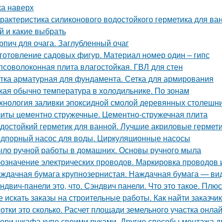
ка наверх
рактеристика силиконового водостойкого герметика для ва
й и какие выбрать
рпич для очага. Заглубленный очаг
готовление садовых фигур. Материал номер один – гипс
псоволоконная плита влагостойкая. ГВЛ для стен
тка арматурная для фундамента. Сетка для армирования
кая обычно температура в холодильнике. По зонам
хнология заливки эпоксидной смолой деревянных столешн
иты цементно стружечные. Цементно-стружечная плита
достойкий герметик для ванной. Лучшие акриловые гермети
дпорный насос для воды. Циркуляционные насосы
ло ручной работы в домашних. Основы ручного мыла
означение электрических проводов. Маркировка проводов 
ждачная бумага крупнозернистая. Наждачная бумага — ви
ндвич-панели это, что. Сэндвич панели. Что это такое. Плю
е искать заказы на строительные работы. Как найти заказчик
сотки это сколько. Расчет площади земельного участка онла
ери шкафа купе своими руками. Другие способы монтажа 