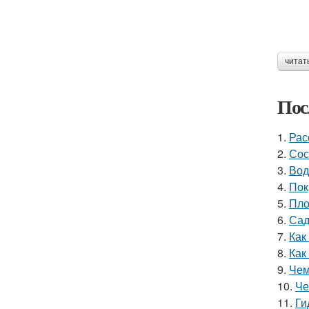
читат
Пос
1.
Рас
2.
Сос
3.
Вод
4.
Пок
5.
Пло
6.
Сад
7.
Как
8.
Как
9.
Чем
10.
Че
11.
Ги