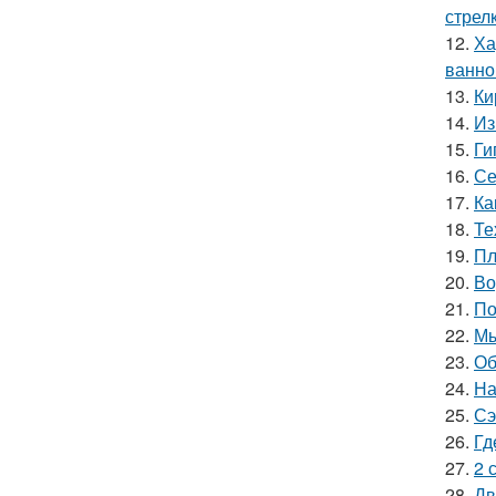
стрел
12.
Ха
ванно
13.
Ки
14.
Из
15.
Ги
16.
Се
17.
Ка
18.
Те
19.
Пл
20.
Во
21.
По
22.
Мы
23.
Об
24.
На
25.
Сэ
26.
Гд
27.
2 
28.
Дв