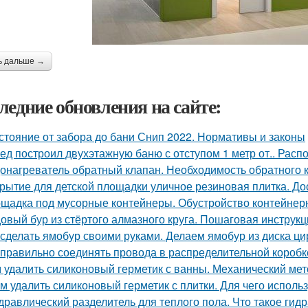
ь дальше →
ледние обновления на сайте:
стояние от забора до бани Снип 2022. Нормативы и законы
ед построил двухэтажную баню с отступом 1 метр от.. Расп
онагреватель обратный клапан. Необходимость обратного 
рытие для детской площадки уличное резиновая плитка. До
щадка под мусорные контейнеры. Обустройство контейнер
овый бур из стёртого алмазного круга. Пошаговая инструкц
 сделать ямобур своими руками. Делаем ямобур из диска ц
 правильно соединять провода в распределительной короб
 удалить силиконовый герметик с ванны. Механический мет
м удалить силиконовый герметик с плитки. Для чего использ
дравлический разделитель для теплого пола. Что такое гид