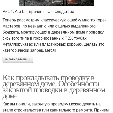
Рис 1. А и В – причины, С – следствие
Требования к
Электропроводки в
Теперь рассмотрим классическую ошибку многих горе-
электропроводки
садовом домике
мастеров, по незнанию или с целью выделенного
бюджета, монтирующих в деревянном доме проводку
скрытого типа в гофрированных ПВХ трубах,
Электропроводки под
Комбинированная
металлорукавах или пластиковых коробах. Делать это
гипсокартон
электропроводка
категорически запрещается!
читать дальше →
Как прокладывать проводку в
деревянном доме. Особенности
закрытой проводки в деревянном
доме
Как вы поняли, закрытую проводку можно делать на
этапе строительства или капитального ремонта. Причем