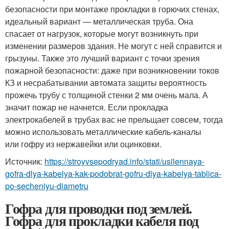
безопасности при монтаже прокладки в горючих стенах,
идеальный вариант — металлическая труба. Она
спасает от нагрузок, которые могут возникнуть при
изменении размеров здания. Не могут с ней справится и
грызуны. Также это лучший вариант с точки зрения
пожарной безопасности: даже при возникновении токов
КЗ и несрабатывании автомата защиты вероятность
прожечь трубу с толщиной стенки 2 мм очень мала. А
значит пожар не начнется. Если прокладка
электрокабелей в трубах вас не прельщает совсем, тогда
можно использовать металлические кабель-каналы
или гофру из нержавейки или оцинковки.
Источник:
https://stroyvsepodryad.info/stati/usilennaya-
gofra-dlya-kabelya-kak-podobrat-gofru-dlya-kabelya-tablica-
po-secheniyu-diametru
Гофра для проводки под землей.
Гофра для прокладки кабеля под