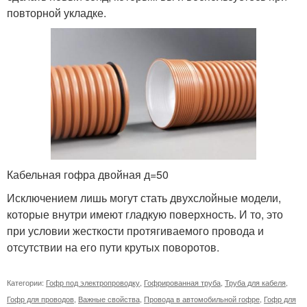
повторной укладке.
Кабельная гофра двойная д=50
Исключением лишь могут стать двухслойные модели,
которые внутри имеют гладкую поверхность. И то, это
при условии жесткости протягиваемого провода и
отсутствии на его пути крутых поворотов.
Категории:
Гофр под электропроводку
,
Гофрированная труба
,
Труба для кабеля
,
Гофр для проводов
,
Важные свойства
,
Провода в автомобильной гофре
,
Гофр для