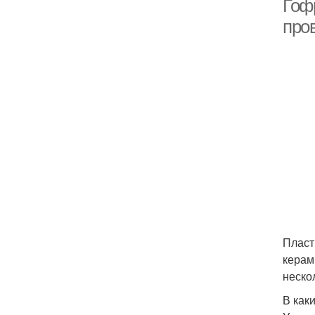
Гоф
про
Пласт
керам
неско
В как