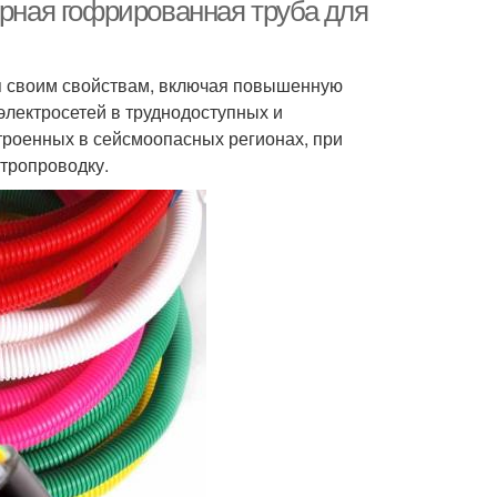
ерная гофрированная труба для
ря своим свойствам, включая повышенную
рытая прокладка
Гофр при прокладке
электросетей в труднодоступных и
строенных в сейсмоопасных регионах, при
тропроводку.
р для подземной
Гофры для проводов
прокладки