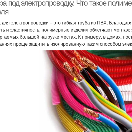
ра под электропроводку. Что такое полим
еля
 для электропроводки – это гибкая труба из ПВХ. Благода
Гофры под кабель
Скрытая прокладка
Отк
сть и эластичность, полимерные изделия облегчают монтаж 
ргаемых большой нагрузке местах. К примеру, в домах, по
аниях проще защитить изолированную таким способом элек
Гофры для подземной
Гоф
аружная прокладка
прокладки
офр для кабельных
проводов