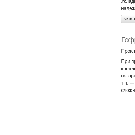
Уклад
надеж
читат
Гоф
Прокл
При п
крепл
негор
т.п. 
сложн