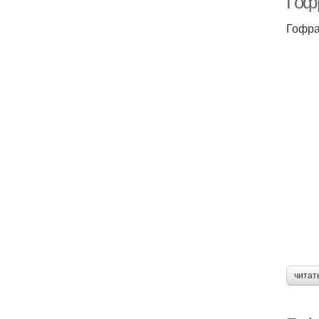
Гоф
Гофра
читат