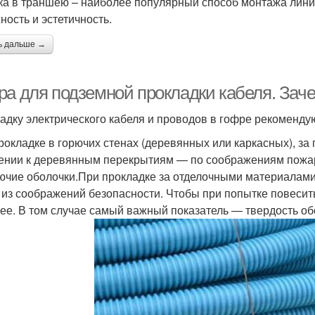
ка в траншею – наиболее популярный способ монтажа лини
ность и эстетичность.
ь дальше →
ра для подземной прокладки кабеля. Зач
адку электрического кабеля и проводов в гофре рекоменду
рокладке в горючих стенах (деревянных или каркасных), за 
ении к деревянным перекрытиям — по соображениям пожар
ючие оболочки.При прокладке за отделочными материалами 
— из соображений безопасности. Чтобы при попытке повесить
ее. В том случае самый важный показатель — твердость об