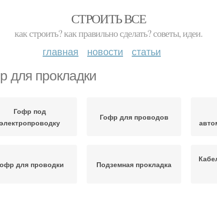
СТРОИТЬ ВСЕ
как строить? как правильно сделать? советы, идеи.
главная
новости
статьи
р для прокладки
Гофр под
Гофр для проводов
электропроводку
авто
Кабе
офр для проводки
Подземная прокладка
руба для прокладки
Трубы для прокладки
Требо