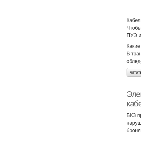
Кабел
Чтобы
ПУЭ и
Какие
В тра
облед
читат
Эле
каб
БКЗ п
наруш
броня