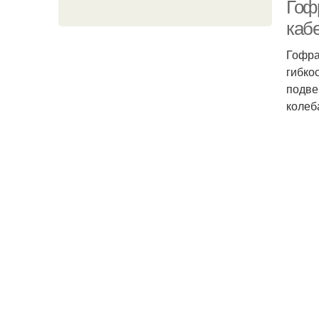
Гоф
каб
Гофра
гибко
подве
колеб
Н
Г