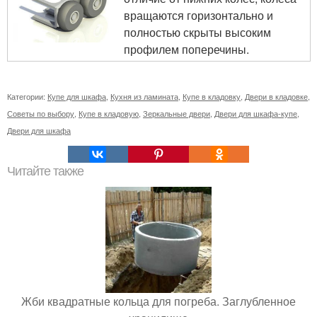
вращаются горизонтально и
полностью скрыты высоким
профилем поперечины.
Категории:
Купе для шкафа
,
Кухня из ламината
,
Купе в кладовку
,
Двери в кладовке
,
Советы по выбору
,
Купе в кладовую
,
Зеркальные двери
,
Двери для шкафа-купе
,
Двери для шкафа
Читайте также
Жби квадратные кольца для погреба. Заглубленное