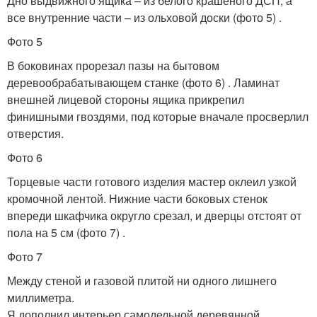
Дно выдвижного ящика – из белого крашеного ДСП, а
все внутренние части – из ольховой доски (фото 5) .
Фото 5
В боковинах прорезал пазы на бытовом
деревообрабатывающем станке (фото 6) . Ламинат
внешней лицевой стороны ящика прикрепил
финишными гвоздями, под которые вначале просверлил
отверстия.
Фото 6
Торцевые части готового изделия мастер оклеил узкой
кромочной лентой. Нижние части боковых стенок
впереди шкафчика округло срезал, и дверцы отстоят от
пола на 5 см (фото 7) .
Фото 7
Между стеной и газовой плитой ни одного лишнего
миллиметра.
Я дополнил интерьер самодельной деревянной