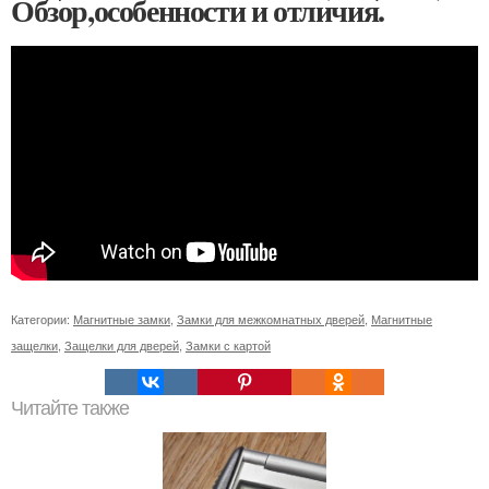
Обзор,особенности и отличия.
Категории:
Магнитные замки
,
Замки для межкомнатных дверей
,
Магнитные
защелки
,
Защелки для дверей
,
Замки с картой
Читайте также