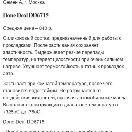
Семен А, г. Москва
Done Deal DD6715
Средняя цена – 840 р.
Силиконовый состав, предназначенный для работы с
прокладками. После застывания сохраняет
эластичность. Выдерживает резкие перепады
температур, не теряет целостности при очень сильном
нагреве. Улучшает термостойкость штатных прокладок
авто.
Застывает при комнатой температуре, после чего
становится водостойким. Не разрушается от
воздействия жидкостей, включая автомобильные масла.
Выполняет свои функции в диапазоне температур от
+325
о
С до -75
о
С.
Done Deal DD6715
«При нанесении почти не пахнет, приобретал для