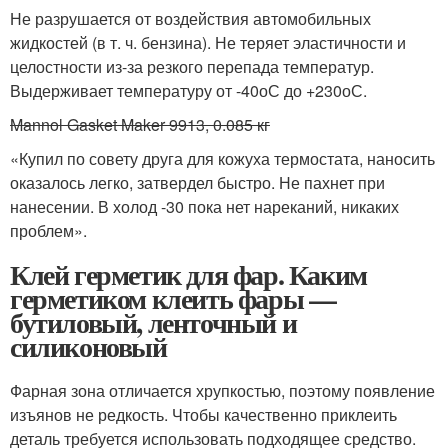
Не разрушается от воздействия автомобильных
жидкостей (в т. ч. бензина). Не теряет эластичности и
целостности из-за резкого перепада температур.
Выдерживает температуру от -40
о
С до +230
о
С.
Mannol Gasket Maker 9913, 0.085 кг
«Купил по совету друга для кожуха термостата, наносить
оказалось легко, затвердел быстро. Не пахнет при
нанесении. В холод -30 пока нет нареканий, никаких
проблем».
Клей герметик для фар. Каким
герметиком клеить фары —
бутиловый, ленточный и
силиконовый
Фарная зона отличается хрупкостью, поэтому появление
изъянов не редкость. Чтобы качественно приклеить
деталь требуется использовать подходящее средство.