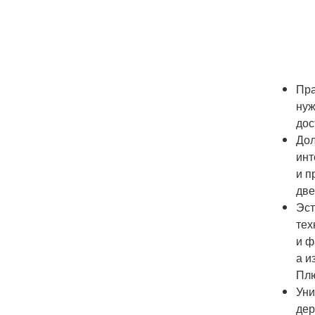
Пра
нуж
дос
Дол
инт
и п
две
Эст
тех
и ф
а и
Плю
Уни
дер