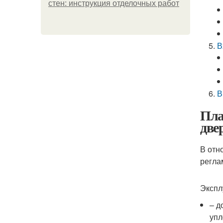
стен: инструкция отделочных работ
В
В
Пла
две
В отн
регла
Экспл
– д
упл