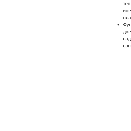
теп
ине
пла
Фун
две
сад
соп