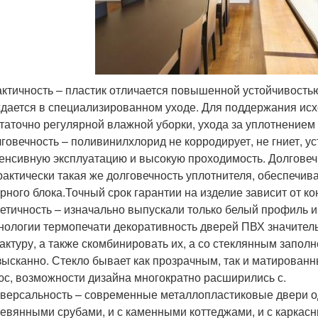
ктичность – пластик отличается повышенной устойчивостью
дается в специализированном уходе. Для поддержания исхо
таточно регулярной влажной уборки, ухода за уплотнением
говечность – поливинилхлорид не корродирует, не гниет, у
енсивную эксплуатацию и высокую проходимость. Долговеч
рактически такая же долговечность уплотнителя, обеспечи
рного блока.Точный срок гарантии на изделие зависит от ко
етичность – изначально выпускали только белый профиль и
нологии термопечати декоративность дверей ПВХ значител
актуру, а также скомбинировать их, а со стеклянным запол
зысканно. Стекло бывает как прозрачным, так и матирован
с, возможности дизайна многократно расширились с.
версальность – современные металлопластиковые двери о
евянными срубами, и с каменными коттеджами, и с каркас