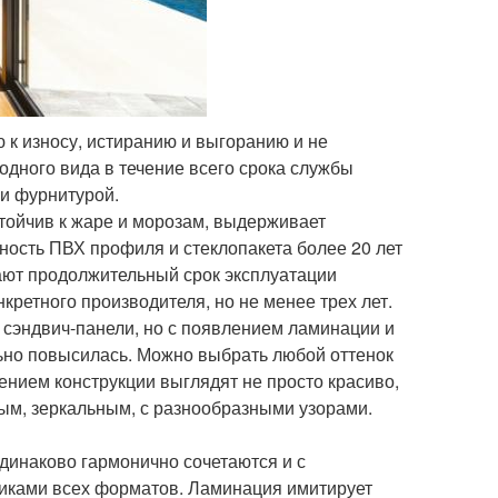
 к износу, истиранию и выгоранию и не
дного вида в течение всего срока службы
 и фурнитурой.
стойчив к жаре и морозам, выдерживает
ность ПВХ профиля и стеклопакета более 20 лет
вают продолжительный срок эксплуатации
нкретного производителя, но не менее трех лет.
 сэндвич-панели, но с появлением ламинации и
ьно повысилась. Можно выбрать любой оттенок
нением конструкции выглядят не просто красиво,
ным, зеркальным, с разнообразными узорами.
динаково гармонично сочетаются и с
никами всех форматов. Ламинация имитирует