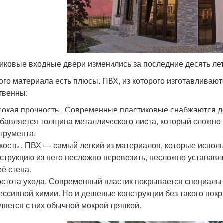
иковые входные двери изменились за последние десять ле
ого материала есть плюсы. ПВХ, из которого изготавливают
твенны:
окая прочность . Современные пластиковые снабжаются 
бавляется толщина металлического листа, который сложно 
трумента.
кость . ПВХ — самый легкий из материалов, которые испол
струкцию из него несложно перевозить, несложно устанавл
её стена.
стота ухода. Современный пластик покрывается специальн
ессивной химии. Но и дешевые конструкции без такого пок
ляется с них обычной мокрой тряпкой.