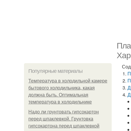
Пла
Хар
Сод
Популярные материалы
П
П
Температура в холодильной камере
Д
бытового холодильника, какая
Д
должна быть. Оптимальная
температура в холодильнике
Надо ли грунтовать гипсокартон
перед шпаклевкой. Грунтовка
гипсокартона перед шпаклевкой