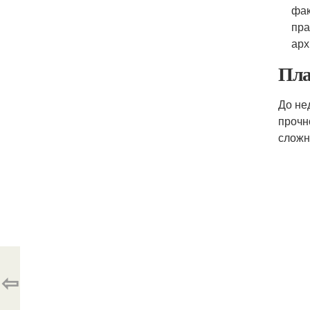
фак
пра
арх
Пла
До не
прочн
сложн
⇦