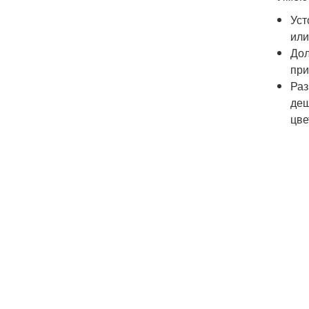
Уст
или
Дол
при
Раз
деш
цве