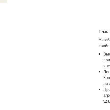
Пласт
У люб
свойс
Выс
при
инс
Лег
Кон
ли 
Про
агр
уда