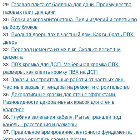
29.
Газовая плита от баллона для дачи. Преимущества
газовых плит для дачи
30.
Блоки из керамзитобетона. Виды изделий и советы по
выбору блоков
31.
Входная дверь пвх в частный дом. Как выбрать ПВХ-
дверь
32.
Перевод цемента из м3 в кг. Сколько весит 1 м
цемента
33.
ПВХ кромка для ДСП. Мебельная кромка ПВХ:
размеры, как клеить кромку ПВХ на ДСП
34.
Заказы на строительные работы от частных лиц.
Частные заказы и тендеры на ремонт и строительство
35.
Декоративные краски для стен с эффектами.
Разновидности декоративных красок для стен в
квартире
36.
Глубина залегания кабеля. Рытье траншеи под
кабель – расстояния и размеры
37.
Правильное армирование ленточного фундамента.
Установка опалубки своими руками