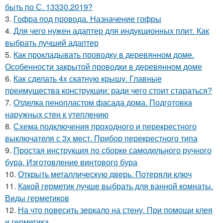
быть по С. 13330.2019?
3.
Гофра под провода. Назначение гофры
4.
Для чего нужен адаптер для индукционных плит. Как
выбрать лучший адаптер
5.
Как прокладывать проводку в деревянном доме.
Особенности закрытой проводки в деревянном доме
6.
Как сделать 4х скатную крышу. Главные
преимущества конструкции: ради чего стоит стараться?
7.
Отделка пенопластом фасада дома. Подготовка
наружных стен к утеплению
8.
Схема подключения проходного и перекрестного
выключателя с 3х мест. Прибор перекрестного типа
9.
Простая инструкция по сборке самодельного ручного
бура. Изготовление винтового бура
10.
Открыть металлическую дверь. Потеряли ключ
11.
Какой герметик лучше выбрать для ванной комнаты.
Виды герметиков
12.
На что повесить зеркало на стену. При помощи клея
и герметика