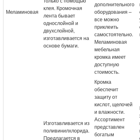
только с помощью
дополнительного
клея. Кромочная
Меламиновая
оборудования –
лента бывает
все можно
однослойной и
приклеить
двухслойной,
самостоятельно.
изготавливается на
Меламиновая
основе бумаги.
мебельная
кромка имеет
доступную
стоимость.
Кромка
обеспечит
защиту от
кислот, щелочей
и влажности.
Ассортимент
Изготавливается из
представлен
поливинилхлорида.
богатым
Предлагается в