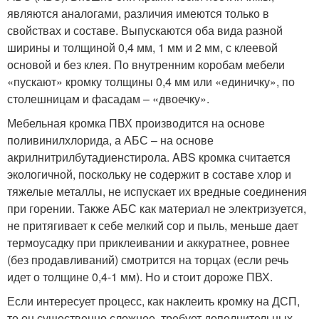
являются аналогами, различия имеются только в
свойствах и составе. Выпускаются оба вида разной
ширины и толщиной 0,4 мм, 1 мм и 2 мм, с клеевой
основой и без клея. По внутренним коробам мебели
«пускают» кромку толщины 0,4 мм или «единичку», по
столешницам и фасадам – «двоечку».
Мебельная кромка ПВХ производится на основе
поливинилхлорида, а АБС – на основе
акрилнитрилбутадиенстирола. ABS кромка считается
экологичной, поскольку не содержит в составе хлор и
тяжелые металлы, не испускает их вредные соединения
при горении. Также АБС как материал не электризуется,
не притягивает к себе мелкий сор и пыль, меньше дает
термоусадку при приклеивании и аккуратнее, ровнее
(без продавливаний) смотрится на торцах (если речь
идет о толщине 0,4-1 мм). Но и стоит дороже ПВХ.
Если интересует процесс, как наклеить кромку на ДСП,
то он существенно сложнее, требует дополнительных