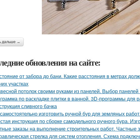
ь дальше →
ледние обновления на сайте:
стояние от забора до бани. Какие расстояния в метрах до
них участках
весной потолок своими руками из панелей. Выбор панелей 
грамма по раскладке плитки в ванной. 3D-программы для р
струкция сливного бачка
 самостоятельно изготовить ручной бур для земляных работ
стая инструкция по сборке самодельного ручного бура. Изг
тные заказы на выполнение строительных работ. Частные з
равлическая стрелка для систем отопления. Схема подклю