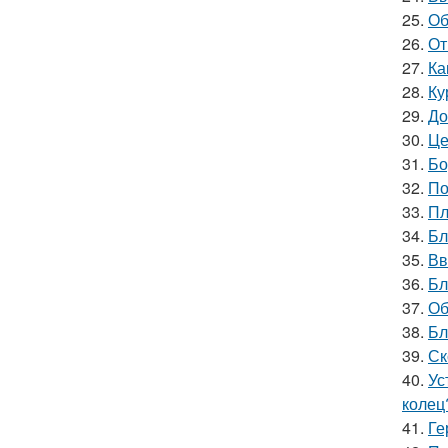
25.
Об
26.
От
27.
Ка
28.
Ку
29.
До
30.
Це
31.
Бо
32.
По
33.
Пл
34.
Бл
35.
Вв
36.
Бл
37.
Об
38.
Бл
39.
Ск
40.
Ус
колец
41.
Ге