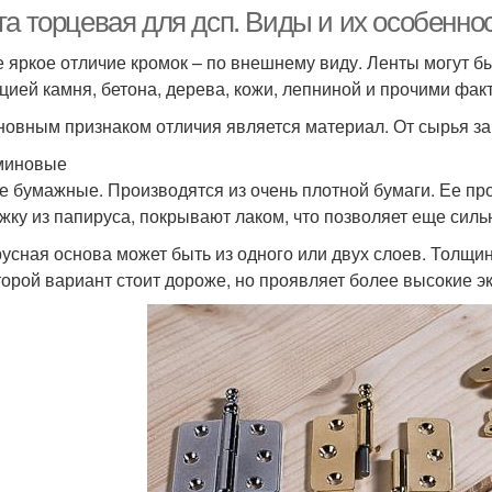
та торцевая для дсп. Виды и их особенно
 яркое отличие кромок – по внешнему виду. Ленты могут бы
цией камня, бетона, дерева, кожи, лепниной и прочими фа
новным признаком отличия является материал. От сырья за
миновые
е бумажные. Производятся из очень плотной бумаги. Ее п
жку из папируса, покрывают лаком, что позволяет еще силь
усная основа может быть из одного или двух слоев. Толщин
торой вариант стоит дороже, но проявляет более высокие э