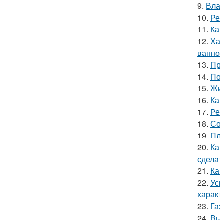
9.
Вла
10.
Ре
11.
Ка
12.
Ха
ванно
13.
Пр
14.
По
15.
Жи
16.
Ка
17.
Ре
18.
Со
19.
Пл
20.
Ка
сдела
21.
Ка
22.
Ус
харак
23.
Га
24.
Вы