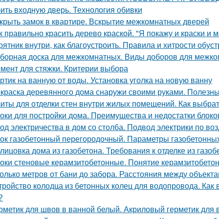
ить входную дверь. Технология обивки
крыть замок в квартире. Вскрытие межкомнатных дверей
к правильно красить дерево краской. "Я покажу и краски и м
рятник внутри, как благоустроить. Правила и хитрости обус
борная доска для межкомнатных. Виды доборов для межк
мент для стяжки. Критерии выбора
ртик на ванную от воды. Установка уголка на новую ванну
краска деревянного дома снаружи своими руками. Полезны
иты для отделки стен внутри жилых помещений. Как выбра
оки для постройки дома. Преимущества и недостатки блоко
од электричества в дом со столба. Подвод электрики по воз
ок газобетонный перегородочный. Параметры газобетонны
лицовка дома из газобетона. Требования к отделке из газоб
оки стеновые керамзитобетонные. Понятие керамзитобето
олько метров от бани до забора. Расстояния между объекта
тройство колодца из бетонных колец для водопровода. Как
?
рметик для швов в ванной белый. Акриловый герметик для 