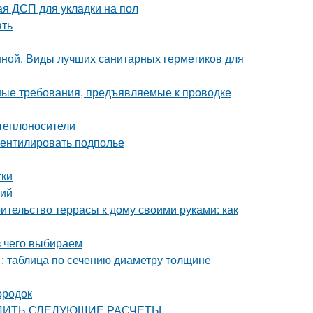
я ДСП для укладки на пол
ать
нной. Виды лучших санитарных герметиков для
ные требования, предъявляемые к проводке
теплоносители
вентилировать подполье
тки
тий
ительство террасы к дому своими руками: как
з чего выбираем
 : таблица по сечению диаметру толщине
ородок
ЗВОДИТЬ СЛЕДУЮЩИЕ РАСЧЕТЫ