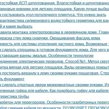
гостойкая ДСП шпунтованная. Влагостойкая и шпунтованна
зиновые коврики для детских площадок. Какую лучше выбр
к состыковать угол потолочного плинтуса. Что нужно знать
рактеристика силиконового водостойкого герметика для ва
й и какие выбрать
авила монтажа электропроводки в деревянном доме. Глав
краска стен дома снаружи. Окрашивание фасада дома
дкость для системы отопления частного дома. Возможные 
к сделать отдушины в готовом фундаменте дома. Для чего 
ставрация ванны эмалью. Особенности технологии
единение электрических проводов. Способ №1. Метод скру
итка мягкая для детских площадок. Виды резиновых покры
к построить веранду к дому своими руками пошаговая. Стро
ть фундамент
к сделать откатные двери межкомнатные своими руками. И
иленная гофра для кабеля. Как подобрать гофру для кабеля
теристика трубы
зобетон для перегородок. Особенности газобетонных перег
бор сечения кабеля по мощности. ПОЗВОЛЯЕТ ПРОИ