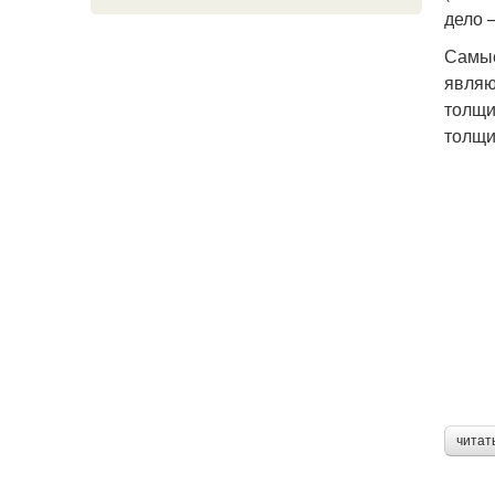
дело 
Самые
являю
толщи
толщи
читат