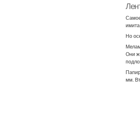
Лен
Самое
имита
Но ос
Мела
Они ж
подло
Папир
мм. В