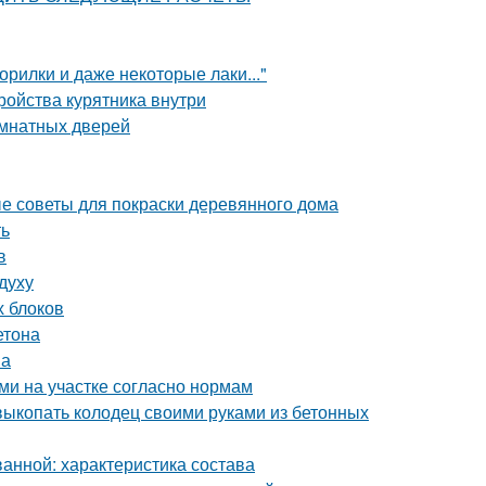
орилки и даже некоторые лаки..."
тройства курятника внутри
омнатных дверей
е советы для покраски деревянного дома
ть
в
духу
х блоков
етона
на
ми на участке согласно нормам
 выкопать колодец своими руками из бетонных
ванной: характеристика состава