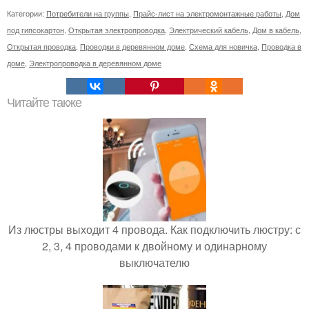
Категории:
Потребители на группы
,
Прайс-лист на электромонтажные работы
,
Дом
под гипсокартон
,
Открытая электропроводка
,
Электрический кабель
,
Дом в кабель
,
Открытая проводка
,
Проводки в деревянном доме
,
Схема для новичка
,
Проводка в
доме
,
Электропроводка в деревянном доме
Читайте также
Из люстры выходит 4 провода. Как подключить люстру: с
2, 3, 4 проводами к двойному и одинарному
выключателю