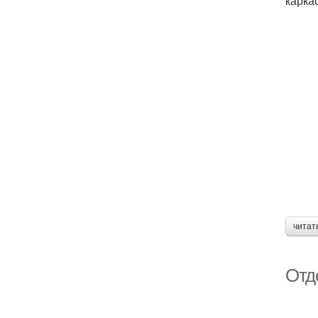
карка
читат
Отд