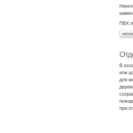
Некот
камен
ПВХ п
читат
Отд
В осн
или ц
для м
дерев
сохра
пожар
при п