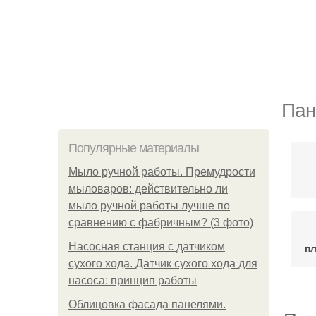
Пан
Популярные материалы
Мыло ручной работы. Премудрости
мыловаров: действительно ли
мыло ручной работы лучше по
сравнению с фабричным? (3 фото)
Насосная станция с датчиком
пл
сухого хода. Датчик сухого хода для
насоса: принцип работы
Облицовка фасада панелями.