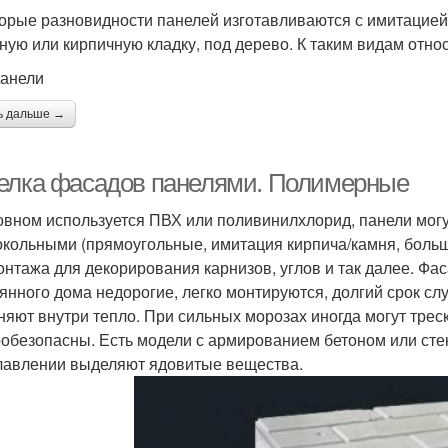
орые разновидности панелей изготавливаются с имитацией
ную или кирпичную кладку, под дерево. К таким видам отно
анели
ь дальше →
елка фасадов панелями. Полимерные
овном используется ПВХ или поливинилхлорид, панели мог
окольными (прямоугольные, имитация кирпича/камня, боль
онтажа для декорирования карнизов, углов и так далее. Фа
янного дома недорогие, легко монтируются, долгий срок с
няют внутри тепло. При сильных морозах иногда могут треск
обезопасны. Есть модели с армированием бетоном или стек
лавлении выделяют ядовитые вещества.