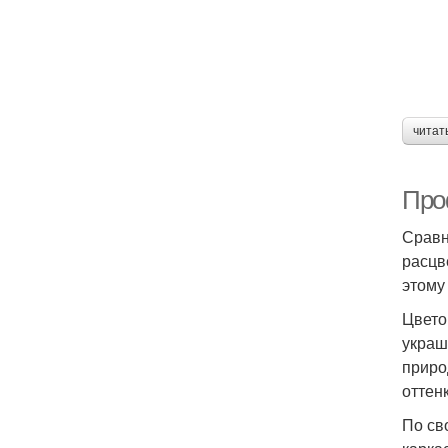
читат
Про
Сравн
расцв
этому
Цвето
украш
приро
оттен
По св