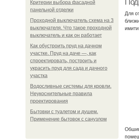
Под
Критерии выбора фасадной
панельной отделки
Для о
близк
Проходной выключатель схема на 3
имити
выключателя. Что такое проходной
выключатель и как он работает
Как обустроить пруд на дачном
участке. Пруд на даче —, как
спроектировать, построить и
украсить пруд для сада и дачного
участка
Водосливные системы для кровли.
Неукоснительные правила
проектирования
Бытовки с туалетом и душем.
Применение бытовок с санузлом
Обшив
помещ