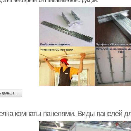
с, а на него крепятся панельные конструкции.
ь дальше →
елка комнаты панелями. Виды панелей дл