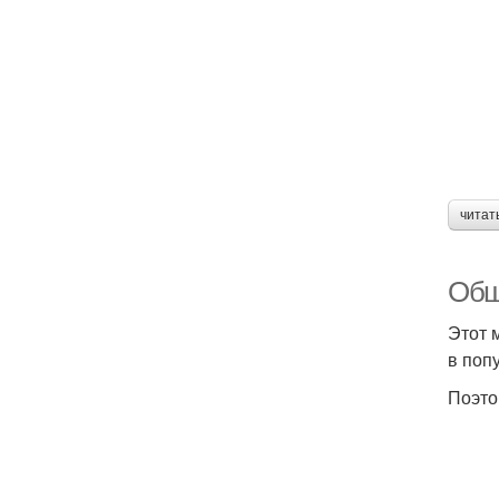
читат
Обш
Этот 
в поп
Поэто