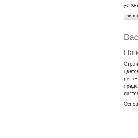
устан
читат
Вас
Пан
Строи
цвето
реком
предс
листо
Основ