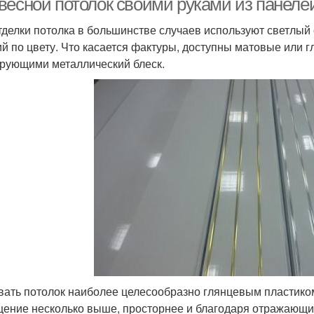
весной потолок своими руками из панелей
тделки потолка в большинстве случаев используют светлый
ий по цвету. Что касается фактуры, доступны матовые или г
рующими металлический блеск.
ать потолок наиболее целесообразно глянцевым пластиком
ение несколько выше, просторнее и благодаря отражающим