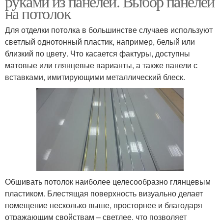
руками из панелей. Выбор панелей
на потолок
Для отделки потолка в большинстве случаев используют
светлый однотонный пластик, например, белый или
Панели в комнате
Пластиковые панели
близкий по цвету. Что касается фактуры, доступны
матовые или глянцевые варианты, а также панели с
вставками, имитирующими металлический блеск.
Панели на балконе
Стеновые панели
Панели для кухни
Панели на кухне
Обшивать потолок наиболее целесообразно глянцевым
пластиком. Блестящая поверхность визуально делает
Пластиковых потолочные
Потолок на кухне
помещение несколько выше, просторнее и благодаря
панели
отражающим свойствам – светлее, что позволяет