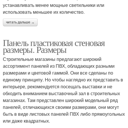
устанавливать менее мощные светильники или
использовать меньшее их количество.
Панели для внутренней
Потолок из
читать дальше →
отделки
гипсокартона
Панель пластиковая стеновая
размеры. Размеры
Панельный потолок
Потолок из пвх-панелей
Строительные магазины предлагают широкий
ассортимент панелей из ПВХ, обладающих разными
размерами и цветовой гаммой. Они все сделаны по
единому принципу. Но чтобы наглядно их представить в
Потолки из
Подвесные потолки
интерьере, рекомендуется посещать выставки и не
пластиковых панелей
обходить вниманием выставочный зал в строительных
магазинах. Там представлен широкий модельный ряд
панелей, отличающихся своими размерами, они могут
быть в виде листовых панелей ПВХ либо прямоугольных
Потолок из панелей
или даже квадратных.