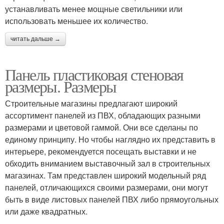
устанавливать менее мощные светильники или
использовать меньшее их количество.
Пластиковых потолочные
Панели для внутренней
читать дальше →
панели
отделки
Панель пластиковая стеновая
размеры. Размеры
Потолок из
Панельный потолок
гипсокартона
Строительные магазины предлагают широкий
ассортимент панелей из ПВХ, обладающих разными
размерами и цветовой гаммой. Они все сделаны по
единому принципу. Но чтобы наглядно их представить в
Потолок из пвх-панелей
Подвесные потолки
интерьере, рекомендуется посещать выставки и не
обходить вниманием выставочный зал в строительных
магазинах. Там представлен широкий модельный ряд
панелей, отличающихся своими размерами, они могут
быть в виде листовых панелей ПВХ либо прямоугольных
Панели для потолков
Потолок из вагонки
или даже квадратных.