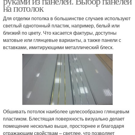
руками из панелей. Выбор панелей
на потолок
Для отделки потолка в большинстве случаев используют
светлый однотонный пластик, например, белый или
Пластиковые панели
Панели на балконе
близкий по цвету. Что касается фактуры, доступны
матовые или глянцевые варианты, а также панели с
вставками, имитирующими металлический блеск.
Панели для потолка
Стеновые панели
Панели для кухни
Профиль для потолка
Обшивать потолок наиболее целесообразно глянцевым
пластиком. Блестящая поверхность визуально делает
Каркас для потолка
Потолок из панелей
помещение несколько выше, просторнее и благодаря
отражающим свойствам – светлее, что позволяет