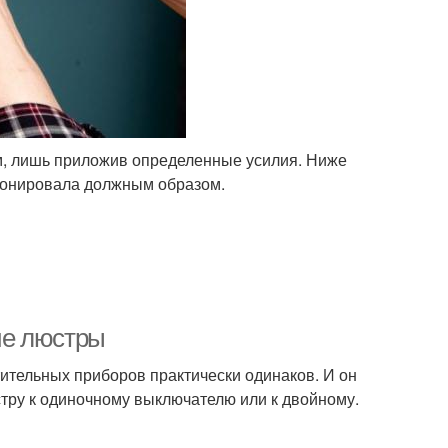
ом, лишь приложив определенные усилия. Ниже
ционировала должным образом.
ие люстры
тительных приборов практически одинаков. И он
стру к одиночному выключателю или к двойному.