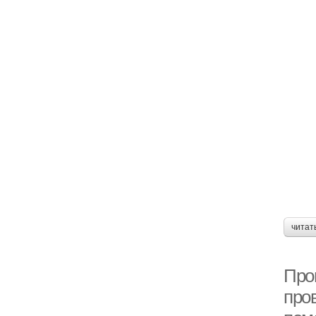
читат
Пров
про