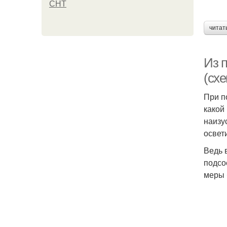
СНТ
читат
Из п
(сх
При п
какой
наизу
освет
Ведь 
подсо
меры 