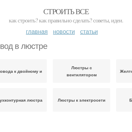
СТРОИТЬ ВСЕ
как строить? как правильно сделать? советы, идеи.
главная
новости
статьи
вод в люстре
Люстры с
овода к двойному и
Желт
вентилятором
ухконтурная люстра
Люстры к электросети
Б
Люст
Провода из люстр
Люстры с пультом