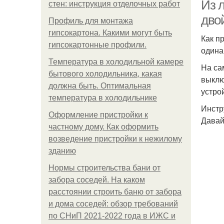
Из л
стен: инструкция отделочных работ
дво
Профиль для монтажа
гипсокартона. Какими могут быть
Как п
гипсокартонные профили.
одина
Температура в холодильной камере
На са
бытового холодильника, какая
выклю
должна быть. Оптимальная
устро
температура в холодильнике
Инстр
Оформление пристройки к
Давай
частному дому. Как оформить
возведение пристройки к нежилому
зданию
Нормы строительства бани от
забора соседей. На каком
расстоянии строить баню от забора
и дома соседей: обзор требований
по СНиП 2021-2022 года в ИЖС и