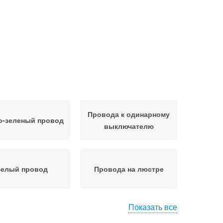
Провода к одинарному
о-зеленый провод
выключателю
елый провод
Провода на люстре
Показать все
ры к одинарному
Провода в люстре