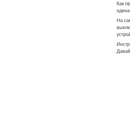
Как п
одина
На са
выклю
устро
Инстр
Давай