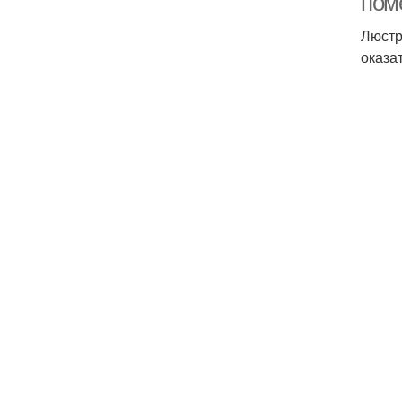
пом
Люстр
оказа