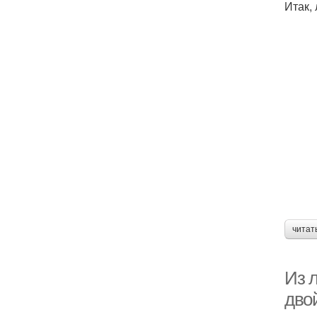
Итак,
читат
Из л
дво