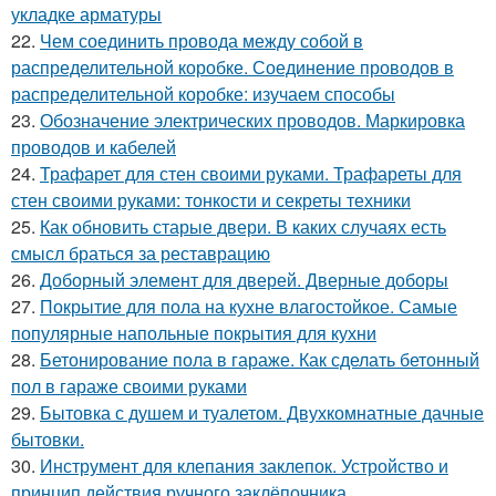
укладке арматуры
22.
Чем соединить провода между собой в
распределительной коробке. Соединение проводов в
распределительной коробке: изучаем способы
23.
Обозначение электрических проводов. Маркировка
проводов и кабелей
24.
Трафарет для стен своими руками. Трафареты для
стен своими руками: тонкости и секреты техники
25.
Как обновить старые двери. В каких случаях есть
смысл браться за реставрацию
26.
Доборный элемент для дверей. Дверные доборы
27.
Покрытие для пола на кухне влагостойкое. Самые
популярные напольные покрытия для кухни
28.
Бетонирование пола в гараже. Как сделать бетонный
пол в гараже своими руками
29.
Бытовка с душем и туалетом. Двухкомнатные дачные
бытовки.
30.
Инструмент для клепания заклепок. Устройство и
принцип действия ручного заклёпочника