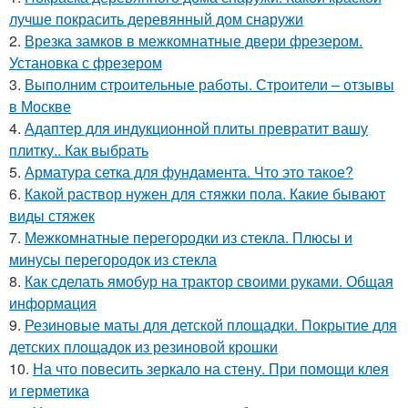
лучше покрасить деревянный дом снаружи
2.
Врезка замков в межкомнатные двери фрезером.
Установка с фрезером
3.
Выполним строительные работы. Строители – отзывы
в Москве
4.
Адаптер для индукционной плиты превратит вашу
плитку.. Как выбрать
5.
Арматура сетка для фундамента. Что это такое?
6.
Какой раствор нужен для стяжки пола. Какие бывают
виды стяжек
7.
Межкомнатные перегородки из стекла. Плюсы и
минусы перегородок из стекла
8.
Как сделать ямобур на трактор своими руками. Общая
информация
9.
Резиновые маты для детской площадки. Покрытие для
детских площадок из резиновой крошки
10.
На что повесить зеркало на стену. При помощи клея
и герметика