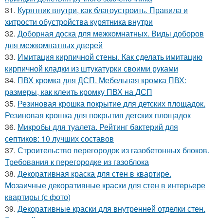
31.
Курятник внутри, как благоустроить. Правила и
хитрости обустройства курятника внутри
32.
Доборная доска для межкомнатных. Виды доборов
для межкомнатных дверей
33.
Имитация кирпичной стены. Как сделать имитацию
кирпичной кладки из штукатурки своими руками
34.
ПВХ кромка для ДСП. Мебельная кромка ПВХ:
размеры, как клеить кромку ПВХ на ДСП
35.
Резиновая крошка покрытие для детских площадок.
Резиновая крошка для покрытия детских площадок
36.
Микробы для туалета. Рейтинг бактерий для
септиков: 10 лучших составов
37.
Строительство перегородок из газобетонных блоков.
Требования к перегородке из газоблока
38.
Декоративная краска для стен в квартире.
Мозаичные декоративные краски для стен в интерьере
квартиры (с фото)
39.
Декоративные краски для внутренней отделки стен.