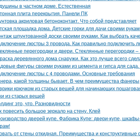
душины в частном доме. Естественная
тонная плита перекрытия. Панели ПК
унтовка акриловая бетоноконтакт. Что собой представляет
тская площадка дома. Детские горки для дачи своими рукам
нтаж шпунтованной доски своими руками. Как выбрать ка
дключение люстры 3 провода. Как правильно подключить лю
еклянные перегородки и двери. Стеклянные перегородки – 
раска деревянного дома снаружи. Как это лучше всего сдел
довые фигуры своими руками из цемента и гипса для сада.
дключение люстры с 4 проводами. Основные требования
нера, какой толщины бывает. В чем преимущества фанеры
врики крючком из старых вещей для начинающих пошаговая 
ки из старых вещей
лдинг это, что. Разновидности
к повесить большое зеркало на стену. Клей
оизводство дверей купе. Фабрика Купе: двери-купе, шкафы
рам!
овать от стены откидная. Преимущества и конструктивные 