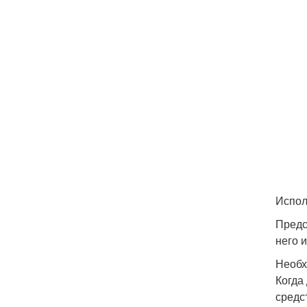
Испол
Предс
него 
Необх
Когда
средс