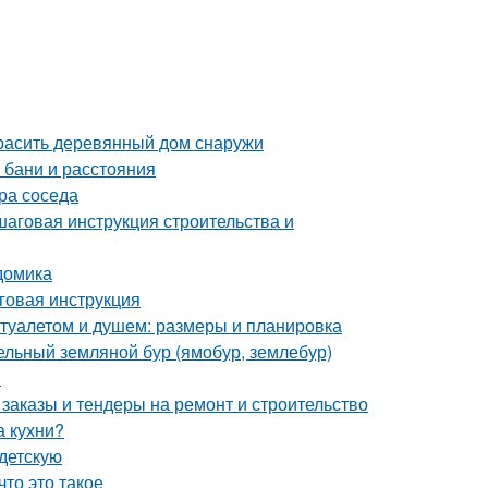
красить деревянный дом снаружи
 бани и расстояния
ора соседа
шаговая инструкция строительства и
домика
говая инструкция
 туалетом и душем: размеры и планировка
дельный земляной бур (ямобур, землебур)
я
заказы и тендеры на ремонт и строительство
а кухни?
 детскую
то это такое