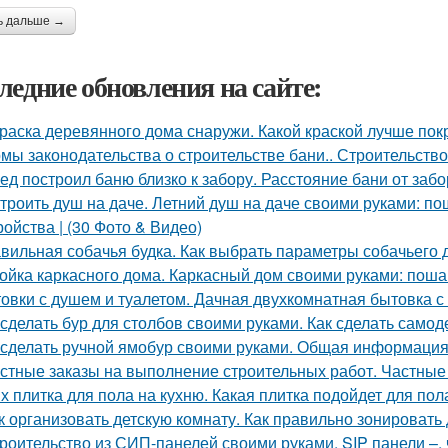
ь дальше →
ледние обновления на сайте:
раска деревянного дома снаружи. Какой краской лучше по
мы законодательства о строительстве бани.. Строительство
ед построил баню близко к забору. Расстояние бани от заб
троить душ на даче. Летний душ на даче своими руками: по
ройства | (30 Фото & Видео)
вильная собачья будка. Как выбрать параметры собачьего 
ойка каркасного дома. Каркасный дом своими руками: поша
овки с душем и туалетом. Дачная двухкомнатная бытовка с
 сделать бур для столбов своими руками. Как сделать само
 сделать ручной ямобур своими руками. Общая информаци
стные заказы на выполнение строительных работ. Частные 
х плитка для пола на кухню. Какая плитка подойдет для пол
к организовать детскую комнату. Как правильно зонировать
роительство из СИП-панелей своими руками. SIP панели –, ч