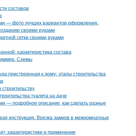
сти составов
в
ками — фото лучших вариантов оформления.
созданию своими руками
скитной сетки своими руками
ванной: характеристика состава
 диммер. Схемы
нда пристроенная к дому: этапы строительства
чи
о строительству
троительства туалета на даче
ми — подробное описание, как сделать разные
вая инструкция. Врезка замков в межкомнатные
я): характеристики и применение