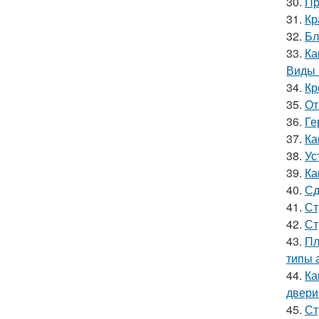
30.
Пр
31.
Кр
32.
Бл
33.
Ка
Виды 
34.
Кр
35.
От
36.
Ге
37.
Ка
38.
Ус
39.
Ка
40.
Сд
41.
Ст
42.
Ст
43.
Пл
типы 
44.
Ка
двери
45.
Ст