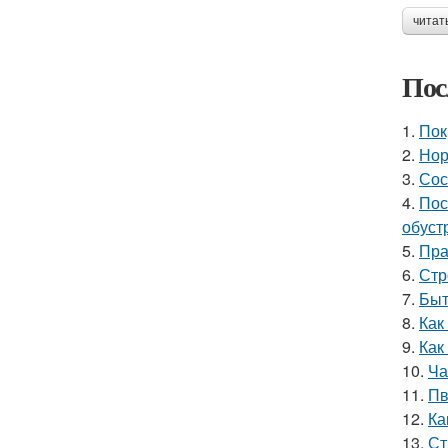
читат
Пос
1.
Пок
2.
Нор
3.
Сос
4.
Пос
обуст
5.
Пра
6.
Стр
7.
Быт
8.
Как
9.
Как
10.
Ча
11.
Пв
12.
Ка
13.
Ст