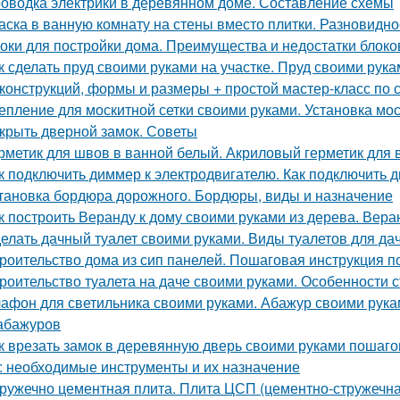
оводка электрики в деревянном доме. Составление схемы
аска в ванную комнату на стены вместо плитки. Разновидно
оки для постройки дома. Преимущества и недостатки блоко
к сделать пруд своими руками на участке. Пруд своими ру
конструкций, формы и размеры + простой мастер-класс по 
епление для москитной сетки своими руками. Установка мо
крыть дверной замок. Советы
рметик для швов в ванной белый. Акриловый герметик для 
к подключить диммер к электродвигателю. Как подключить
тановка бордюра дорожного. Бордюры, виды и назначение
к построить Веранду к дому своими руками из дерева. Вера
елать дачный туалет своими руками. Виды туалетов для да
роительство дома из сип панелей. Пошаговая инструкция п
роительство туалета на даче своими руками. Особенности с
афон для светильника своими руками. Абажур своими рука
абажуров
к врезать замок в деревянную дверь своими руками пошаго
: необходимые инструменты и их назначение
ружечно цементная плита. Плита ЦСП (цементно-стружечна