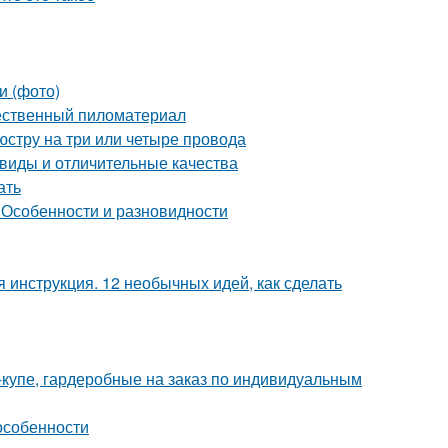
и (фото)
чественный пиломатериал
стру на три или четыре провода
виды и отличительные качества
ать
 Особенности и разновидности
инструкция. 12 необычных идей, как сделать
-купе, гардеробные на заказ по индивидуальным
особенности