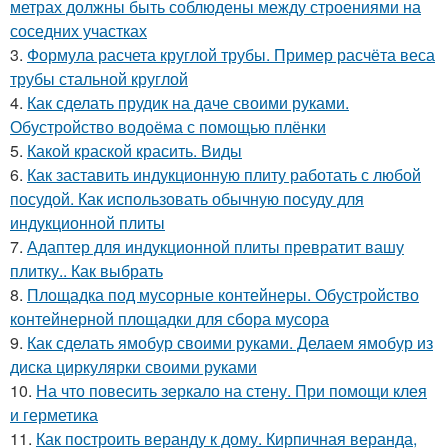
метрах должны быть соблюдены между строениями на
соседних участках
3.
Формула расчета круглой трубы. Пример расчёта веса
трубы стальной круглой
4.
Как сделать прудик на даче своими руками.
Обустройство водоёма с помощью плёнки
5.
Какой краской красить. Виды
6.
Как заставить индукционную плиту работать с любой
посудой. Как использовать обычную посуду для
индукционной плиты
7.
Адаптер для индукционной плиты превратит вашу
плитку.. Как выбрать
8.
Площадка под мусорные контейнеры. Обустройство
контейнерной площадки для сбора мусора
9.
Как сделать ямобур своими руками. Делаем ямобур из
диска циркулярки своими руками
10.
На что повесить зеркало на стену. При помощи клея
и герметика
11.
Как построить веранду к дому. Кирпичная веранда,