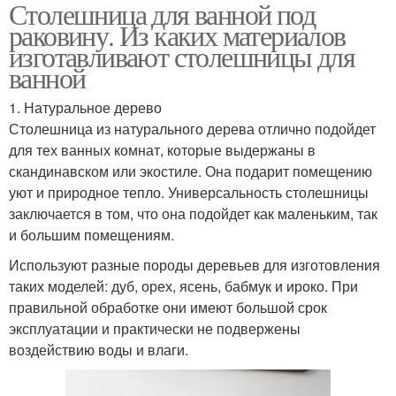
Столешница для ванной под
Раковины в ванную
Столешница для ванной
раковину. Из каких материалов
комнату
комнаты
изготавливают столешницы для
ванной
Столешница под
1. Натуральное дерево
Комнаты под раковину
раковину
Столешница из натурального дерева отлично подойдет
для тех ванных комнат, которые выдержаны в
скандинавском или экостиле. Она подарит помещению
уют и природное тепло. Универсальность столешницы
Камень для
Столешница из
заключается в том, что она подойдет как маленьким, так
столешницы
искусственного камня
и большим помещениям.
Используют разные породы деревьев для изготовления
таких моделей: дуб, орех, ясень, бабмук и ироко. При
Столешницы из
Столешница под
правильной обработке они имеют большой срок
искусственного камня
умывальник
эксплуатации и практически не подвержены
воздействию воды и влаги.