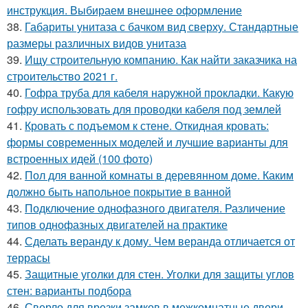
инструкция. Выбираем внешнее оформление
38.
Габариты унитаза с бачком вид сверху. Стандартные
размеры различных видов унитаза
39.
Ищу строительную компанию. Как найти заказчика на
строительство 2021 г.
40.
Гофра труба для кабеля наружной прокладки. Какую
гофру использовать для проводки кабеля под землей
41.
Кровать с подъемом к стене. Откидная кровать:
формы современных моделей и лучшие варианты для
встроенных идей (100 фото)
42.
Пол для ванной комнаты в деревянном доме. Каким
должно быть напольное покрытие в ванной
43.
Подключение однофазного двигателя. Различение
типов однофазных двигателей на практике
44.
Сделать веранду к дому. Чем веранда отличается от
террасы
45.
Защитные уголки для стен. Уголки для защиты углов
стен: варианты подбора
46.
Сверло для врезки замков в межкомнатные двери.