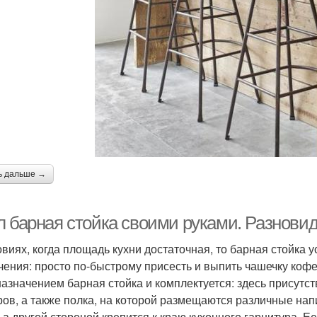
ь дальше →
л барная стойка своими руками. Разновид
овиях, когда площадь кухни достаточная, то барная стойка 
чения: просто по-быстрому присесть и выпить чашечку кофе 
назначением барная стойка и комплектуется: здесь присутст
ов, а также полка, на которой размещаются различные напи
, а другой стороной крепится к краю кухонного гарнитура. 