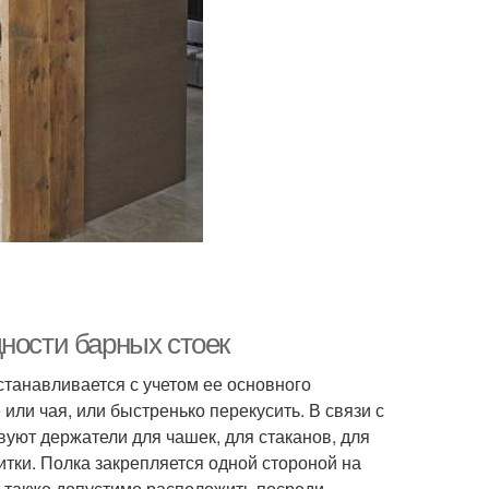
ности барных стоек
устанавливается с учетом ее основного
или чая, или быстренько перекусить. В связи с
вуют держатели для чашек, для стаканов, для
тки. Полка закрепляется одной стороной на
Ее также допустимо расположить посреди