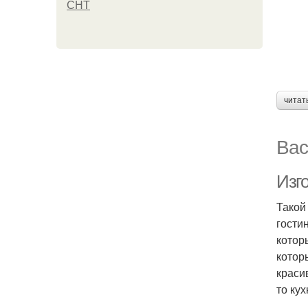
СНТ
читат
Вас
Изго
Такой
гости
котор
котор
краси
то ку