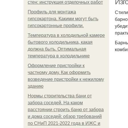
Изг
стен: инструкция отделочных работ
Стили
Профиль для монтажа
барно
гипсокартона. Какими могут быть
убеди
гипсокартонные профили.
практ
Температура в холодильной камере
Барны
бытового холодильника, какая
комби
должна быть. Оптимальная
температура в холодильнике
Оформление пристройки к
частному дому. Как оформить
возведение пристройки к нежилому
зданию
Нормы строительства бани от
забора соседей. На каком
расстоянии строить баню от забора
и дома соседей: обзор требований
по СНиП 2021-2022 года в ИЖС и