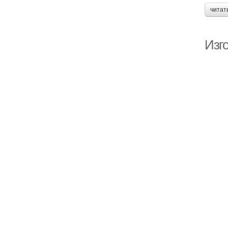
читат
Изг