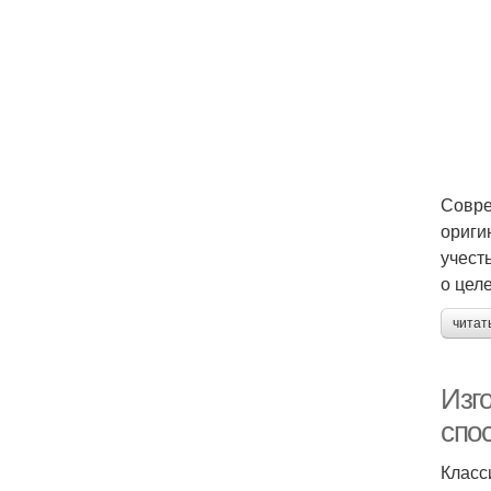
Совре
ориги
учест
о цел
читат
Изго
спо
Класс