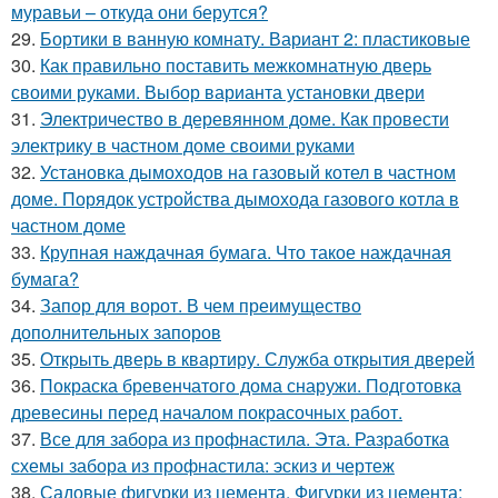
муравьи – откуда они берутся?
29.
Бортики в ванную комнату. Вариант 2: пластиковые
30.
Как правильно поставить межкомнатную дверь
своими руками. Выбор варианта установки двери
31.
Электричество в деревянном доме. Как провести
электрику в частном доме своими руками
32.
Установка дымоходов на газовый котел в частном
доме. Порядок устройства дымохода газового котла в
частном доме
33.
Крупная наждачная бумага. Что такое наждачная
бумага?
34.
Запор для ворот. В чем преимущество
дополнительных запоров
35.
Открыть дверь в квартиру. Служба открытия дверей
36.
Покраска бревенчатого дома снаружи. Подготовка
древесины перед началом покрасочных работ.
37.
Все для забора из профнастила. Эта. Разработка
схемы забора из профнастила: эскиз и чертеж
38.
Садовые фигурки из цемента. Фигурки из цемента: