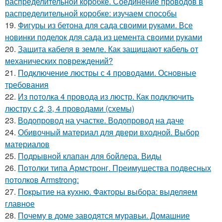
распределительной коробке. Соединение проводов в
распределительной коробке: изучаем способы
19.
Фигуры из бетона для сада своими руками. Все
новинки поделок для сада из цемента своими руками
20.
Защита кабеля в земле. Как защищают кабель от
механических повреждений?
21.
Подключение люстры с 4 проводами. Основные
требования
22.
Из потолка 4 провода из люстр. Как подключить
люстру с 2, 3, 4 проводами (схемы)
23.
Водопровод на участке. Водопровод на даче
24.
Обивочный материал для двери входной. Выбор
материалов
25.
Подрывной клапан для бойлера. Виды
26.
Потолки типа Армстронг. Преимущества подвесных
потолков Armstrong:
27.
Покрытие на кухню. Факторы выбора: выделяем
главное
28.
Почему в доме заводятся муравьи. Домашние