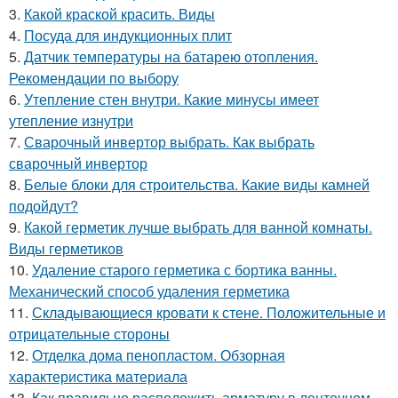
3.
Какой краской красить. Виды
4.
Посуда для индукционных плит
5.
Датчик температуры на батарею отопления.
Рекомендации по выбору
6.
Утепление стен внутри. Какие минусы имеет
утепление изнутри
7.
Сварочный инвертор выбрать. Как выбрать
сварочный инвертор
8.
Белые блоки для строительства. Какие виды камней
подойдут?
9.
Какой герметик лучше выбрать для ванной комнаты.
Виды герметиков
10.
Удаление старого герметика с бортика ванны.
Механический способ удаления герметика
11.
Складывающиеся кровати к стене. Положительные и
отрицательные стороны
12.
Отделка дома пенопластом. Обзорная
характеристика материала
13.
Как правильно расположить арматуру в ленточном