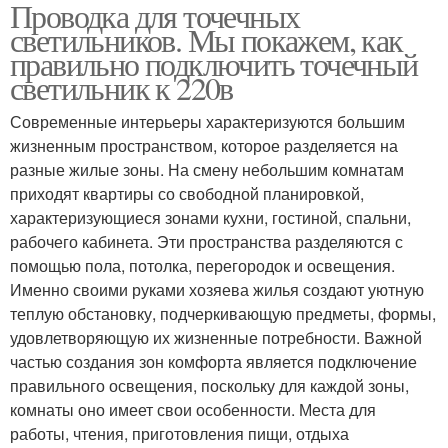
Проводка для точечных
Светильники для
Светильники для
светильников. Мы покажем, как
потолков
натяжных потолков
правильно подключить точечный
светильник к 220в
Проводка для
Современные интерьеры характеризуются большим
точечного светильника
жизненным пространством, которое разделяется на
разные жилые зоны. На смену небольшим комнатам
приходят квартиры со свободной планировкой,
характеризующиеся зонами кухни, гостиной, спальни,
рабочего кабинета. Эти пространства разделяются с
помощью пола, потолка, перегородок и освещения.
Именно своими руками хозяева жилья создают уютную
теплую обстановку, подчеркивающую предметы, формы,
удовлетворяющую их жизненные потребности. Важной
частью создания зон комфорта является подключение
правильного освещения, поскольку для каждой зоны,
комнаты оно имеет свои особенности. Места для
работы, чтения, приготовления пищи, отдыха