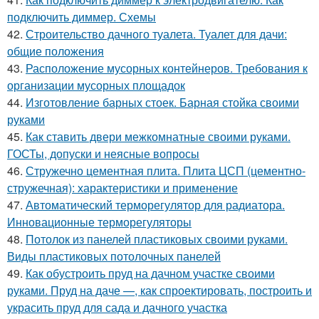
подключить диммер. Схемы
42.
Строительство дачного туалета. Туалет для дачи:
общие положения
43.
Расположение мусорных контейнеров. Требования к
организации мусорных площадок
44.
Изготовление барных стоек. Барная стойка своими
руками
45.
Как ставить двери межкомнатные своими руками.
ГОСТы, допуски и неясные вопросы
46.
Стружечно цементная плита. Плита ЦСП (цементно-
стружечная): характеристики и применение
47.
Автоматический терморегулятор для радиатора.
Инновационные терморегуляторы
48.
Потолок из панелей пластиковых своими руками.
Виды пластиковых потолочных панелей
49.
Как обустроить пруд на дачном участке своими
руками. Пруд на даче —, как спроектировать, построить и
украсить пруд для сада и дачного участка