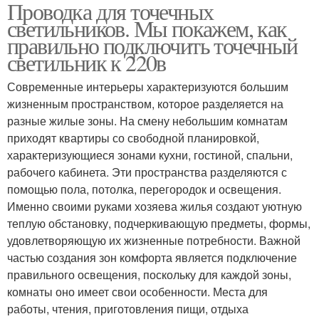
Проводка для точечных
Светильники для
Точечные светильники
светильников. Мы покажем, как
потолков
правильно подключить точечный
светильник к 220в
Светильники для
Современные интерьеры характеризуются большим
Правильная проводка
натяжных потолков
жизненным пространством, которое разделяется на
разные жилые зоны. На смену небольшим комнатам
приходят квартиры со свободной планировкой,
характеризующиеся зонами кухни, гостиной, спальни,
рабочего кабинета. Эти пространства разделяются с
помощью пола, потолка, перегородок и освещения.
Именно своими руками хозяева жилья создают уютную
теплую обстановку, подчеркивающую предметы, формы,
удовлетворяющую их жизненные потребности. Важной
частью создания зон комфорта является подключение
правильного освещения, поскольку для каждой зоны,
комнаты оно имеет свои особенности. Места для
работы, чтения, приготовления пищи, отдыха