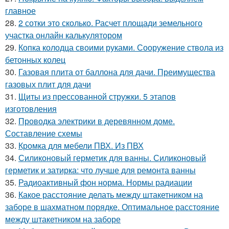
главное
28.
2 сотки это сколько. Расчет площади земельного
участка онлайн калькулятором
29.
Копка колодца своими руками. Сооружение ствола из
бетонных колец
30.
Газовая плита от баллона для дачи. Преимущества
газовых плит для дачи
31.
Щиты из прессованной стружки. 5 этапов
изготовления
32.
Проводка электрики в деревянном доме.
Составление схемы
33.
Кромка для мебели ПВХ. Из ПВХ
34.
Силиконовый герметик для ванны. Силиконовый
герметик и затирка: что лучше для ремонта ванны
35.
Радиоактивный фон норма. Нормы радиации
36.
Какое расстояние делать между штакетником на
заборе в шахматном порядке. Оптимальное расстояние
между штакетником на заборе