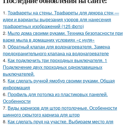
Последние обновления на сайте:
1.
Трафареты на стены. Трафареты для декора стен —
идеи и варианты вырезания узоров для нанесения
трафаретных изображений (125 фото)
2.
Мыло дома своими руками. Техника безопасности при
варке мыла в домашних условиях «с нуля»
3.
Обратный клапан для водонагревателя. Замена
предохранительного клапана на водонагревателе
4.
Как подключить три проходных выключателя. 1
Подключение двух проходных одноклавишных
выключателей.
5.
Как сделать ручной ямобур своими руками. Общая
информация
6.
Профиль для потолка из пластиковых панелей.
Особенности
7.
Виды карнизов для штор потолочные. Особенности
шинного скрытого карниза для штор
8.
Как сделать пруд на участке. Выбираем место для