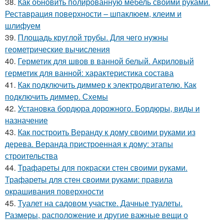
38.
Как обновить полированную мебель своими руками.
Реставрация поверхности – шпаклюем, клеим и
шлифуем
39.
Площадь круглой трубы. Для чего нужны
геометрические вычисления
40.
Герметик для швов в ванной белый. Акриловый
герметик для ванной: характеристика состава
41.
Как подключить диммер к электродвигателю. Как
подключить диммер. Схемы
42.
Установка бордюра дорожного. Бордюры, виды и
назначение
43.
Как построить Веранду к дому своими руками из
дерева. Веранда пристроенная к дому: этапы
строительства
44.
Трафареты для покраски стен своими руками.
Трафареты для стен своими руками: правила
окрашивания поверхности
45.
Туалет на садовом участке. Дачные туалеты.
Размеры, расположение и другие важные вещи о