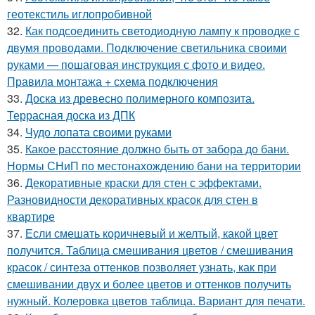
геотекстиль иглопробивной
32.
Как подсоединить светодиодную лампу к проводке с
двумя проводами. Подключение светильника своими
руками — пошаговая инструкция с фото и видео.
Правила монтажа + схема подключения
33.
Доска из древесно полимерного композита.
Террасная доска из ДПК
34.
Чудо лопата своими руками
35.
Какое расстояние должно быть от забора до бани.
Нормы СНиП по местонахождению бани на территории
36.
Декоративные краски для стен с эффектами.
Разновидности декоративных красок для стен в
квартире
37.
Если смешать коричневый и желтый, какой цвет
получится. Таблица смешивания цветов / смешивания
красок / синтеза оттенков позволяет узнать, как при
смешивании двух и более цветов и оттенков получить
нужный. Колеровка цветов таблица. Вариант для печати.