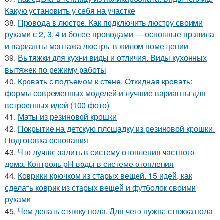
Какую установить у себя на участке
38.
Провода в люстре. Как подключить люстру своими
руками с 2, 3, 4 и более проводами — основные правила
и варианты монтажа люстры в жилом помещении
39.
Вытяжки для кухни виды и отличия. Виды кухонных
вытяжек по режиму работы
40.
Кровать с подъемом к стене. Откидная кровать:
формы современных моделей и лучшие варианты для
встроенных идей (100 фото)
41.
Маты из резиновой крошки
42.
Покрытие на детскую площадку из резиновой крошки.
Подготовка основания
43.
Что лучше залить в систему отопления частного
дома. Контроль pH воды в системе отопления
44.
Коврики крючком из старых вещей. 15 идей, как
сделать коврик из старых вещей и футболок своими
руками
45.
Чем делать стяжку пола. Для чего нужна стяжка пола