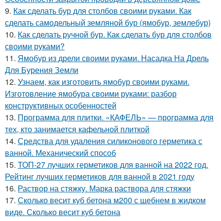
9.
Как сделать бур для столбов своими руками. Как
сделать самодельный земляной бур (ямобур, землебур)
10.
Как сделать ручной бур. Как сделать бур для столбов
своими руками?
11.
Ямобур из дрели своими руками. Насадка На Дрель
Для Бурения Земли
12.
Узнаем, как изготовить ямобур своими руками.
Изготовление ямобура своими руками: разбор
конструктивных особенностей
13.
Программа для плитки. «КАФЕЛЬ» — программа для
тех, кто занимается кафельной плиткой
14.
Средства для удаления силиконового герметика с
ванной. Механический способ
15.
ТОП-27 лучших герметиков для ванной на 2022 год.
Рейтинг лучших герметиков для ванной в 2021 году
16.
Раствор на стяжку. Марка раствора для стяжки
17.
Сколько весит куб бетона м200 с щебнем в жидком
виде. Сколько весит куб бетона