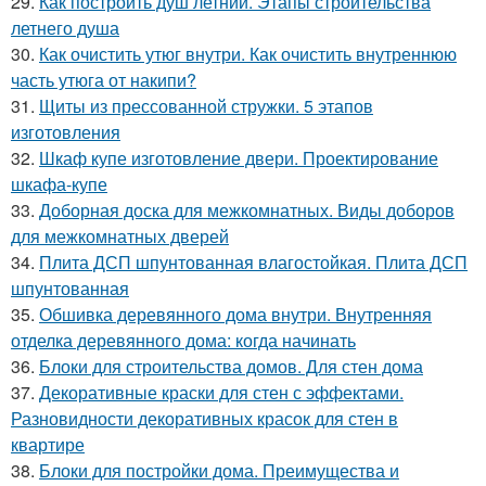
29.
Как построить душ летний. Этапы строительства
летнего душа
30.
Как очистить утюг внутри. Как очистить внутреннюю
часть утюга от накипи?
31.
Щиты из прессованной стружки. 5 этапов
изготовления
32.
Шкаф купе изготовление двери. Проектирование
шкафа-купе
33.
Доборная доска для межкомнатных. Виды доборов
для межкомнатных дверей
34.
Плита ДСП шпунтованная влагостойкая. Плита ДСП
шпунтованная
35.
Обшивка деревянного дома внутри. Внутренняя
отделка деревянного дома: когда начинать
36.
Блоки для строительства домов. Для стен дома
37.
Декоративные краски для стен с эффектами.
Разновидности декоративных красок для стен в
квартире
38.
Блоки для постройки дома. Преимущества и