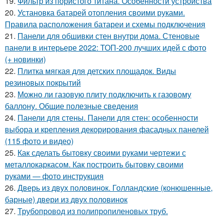
19.
Фильтр из пористого титана. Особенности устройства
20.
Установка батарей отопления своими руками.
Правила расположения батареи и схемы подключения
21.
Панели для обшивки стен внутри дома. Стеновые
панели в интерьере 2022: ТОП-200 лучших идей с фото
(+ новинки)
22.
Плитка мягкая для детских площадок. Виды
резиновых покрытий
23.
Можно ли газовую плиту подключить к газовому
баллону. Общие полезные сведения
24.
Панели для стены. Панели для стен: особенности
выбора и крепления декорирования фасадных панелей
(115 фото и видео)
25.
Как сделать бытовку своими руками чертежи с
металлокаркасом. Как построить бытовку своими
руками — фото инструкция
26.
Дверь из двух половинок. Голландские (конюшенные,
барные) двери из двух половинок
27.
Трубопровод из полипропиленовых труб.