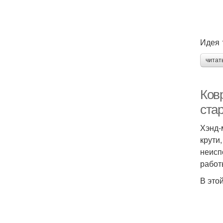
Идея 
читат
Ковр
ста
Хэнд-
крути
неисп
работ
В это