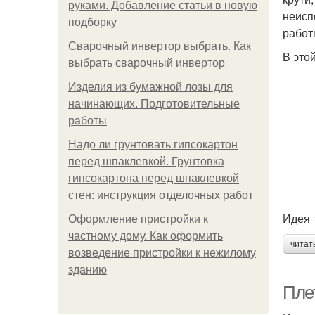
руками. Добавление статьи в новую
неисп
подборку
работ
Сварочный инвертор выбрать. Как
В это
выбрать сварочный инвертор
Изделия из бумажной лозы для
начинающих. Подготовительные
работы
Надо ли грунтовать гипсокартон
перед шпаклевкой. Грунтовка
гипсокартона перед шпаклевкой
стен: инструкция отделочных работ
Идея 
Оформление пристройки к
частному дому. Как оформить
читат
возведение пристройки к нежилому
зданию
Плет