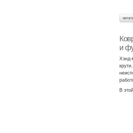
читат
Ковр
и ф
Хэнд-
крути
неисп
работ
В это