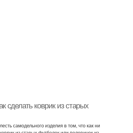
ак сделать коврик из старых
есть самодельного изделия в том, что как ни
 коврик из старых футболок или половичок из