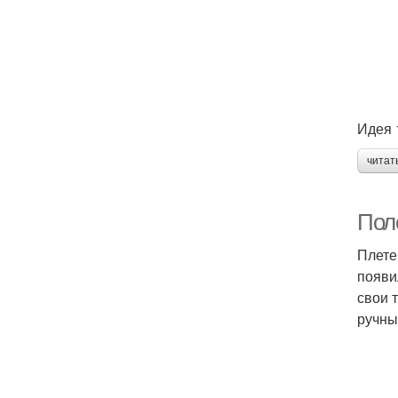
Идея 
читат
Пол
Плете
появи
свои 
ручны