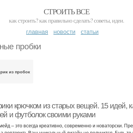
СТРОИТЬ ВСЕ
как строить? как правильно сделать? советы, идеи.
главная
новости
статьи
ные пробки
рик из пробок
ики крючком из старых вещей. 15 идей, к
ей и футболок своими руками
мейд – это всегда креативно, современно и новаторски. Прел
, а повторить Ваш уникальный дизайн не получится. Будь то