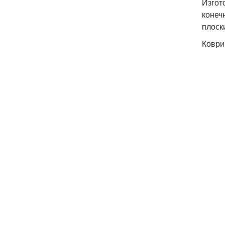
Изгот
конеч
плоск
Коври