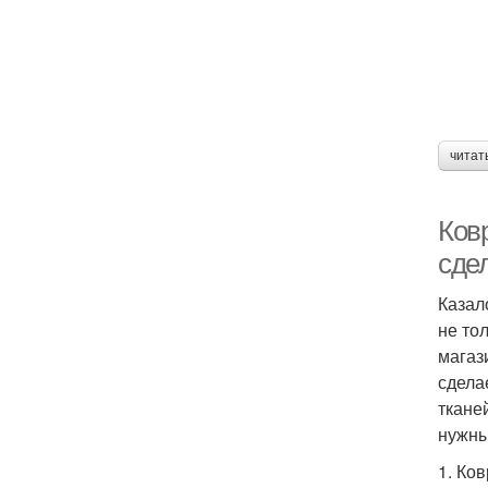
читат
Ков
сде
Казал
не то
магази
сдела
ткане
нужны
1. Ко