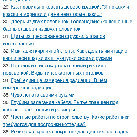
29.
Как правильно красить дерево краской. "Я покажу и
краски и морилки и даже некоторые лаки..."
30.
Дверь из двух половинок. Голландские (конюшенные,
барные) двери из двух половинок
31.
Щиты из прессованной стружки. 5 этапов
изготовления
32.
Имитация кирпичной стены. Как сделать имитацию
кирпичной кладки из штукатурки своими руками
33.
Потолок из гипсокартона своими руками с
подсветкой. Виды гипсокартонных потолков
34.
Грей единица измерения радиации. В чём
измеряется радиация
35.
Чудо лопата своими руками
36.
Глубина залегания кабеля. Рытье траншеи под
кабель – расстояния и размеры
37.
Частные работы по строительству. Какие работники
требуются для постройки коттеджа?
38.
Резиновая крошка покрытие для детских площадок.