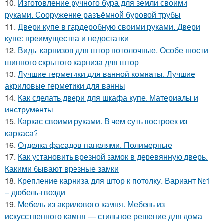
10.
Изготовление ручного бура для земли своими
руками. Сооружение разъёмной буровой трубы
11.
Двери купе в гардеробную своими руками. Двери
купе: преимущества и недостатки
12.
Виды карнизов для штор потолочные. Особенности
шинного скрытого карниза для штор
13.
Лучшие герметики для ванной комнаты. Лучшие
акриловые герметики для ванны
14.
Как сделать двери для шкафа купе. Материалы и
инструменты
15.
Каркас своими руками. В чем суть построек из
каркаса?
16.
Отделка фасадов панелями. Полимерные
17.
Как установить врезной замок в деревянную дверь.
Какими бывают врезные замки
18.
Крепление карниза для штор к потолку. Вариант №1
– дюбель-гвозди
19.
Мебель из акрилового камня. Мебель из
искусственного камня — стильное решение для дома