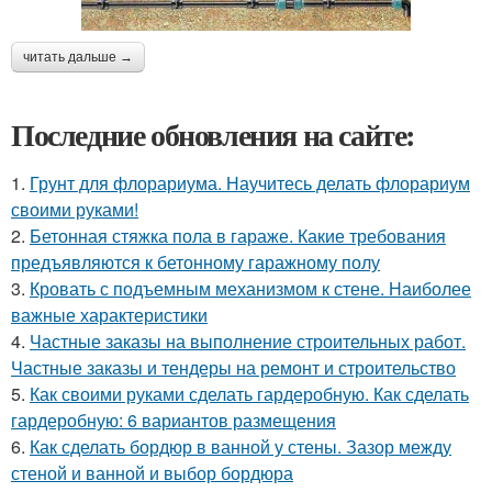
читать дальше →
Последние обновления на сайте:
1.
Грунт для флорариума. Научитесь делать флорариум
своими руками!
2.
Бетонная стяжка пола в гараже. Какие требования
предъявляются к бетонному гаражному полу
3.
Кровать с подъемным механизмом к стене. Наиболее
важные характеристики
4.
Частные заказы на выполнение строительных работ.
Частные заказы и тендеры на ремонт и строительство
5.
Как своими руками сделать гардеробную. Как сделать
гардеробную: 6 вариантов размещения
6.
Как сделать бордюр в ванной у стены. Зазор между
стеной и ванной и выбор бордюра