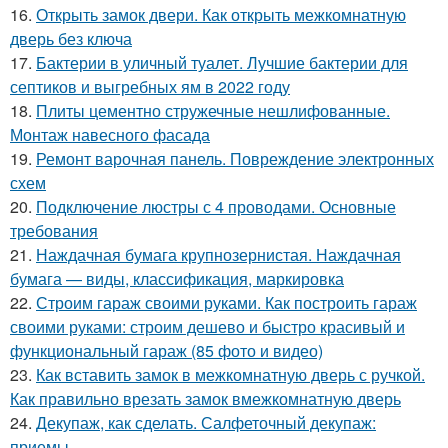
16.
Открыть замок двери. Как открыть межкомнатную
дверь без ключа
17.
Бактерии в уличный туалет. Лучшие бактерии для
септиков и выгребных ям в 2022 году
18.
Плиты цементно стружечные нешлифованные.
Монтаж навесного фасада
19.
Ремонт варочная панель. Повреждение электронных
схем
20.
Подключение люстры с 4 проводами. Основные
требования
21.
Наждачная бумага крупнозернистая. Наждачная
бумага — виды, классификация, маркировка
22.
Строим гараж своими руками. Как построить гараж
своими руками: строим дешево и быстро красивый и
функциональный гараж (85 фото и видео)
23.
Как вставить замок в межкомнатную дверь с ручкой.
Как правильно врезать замок вмежкомнатную дверь
24.
Декупаж, как сделать. Салфеточный декупаж:
приемы