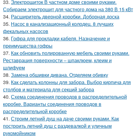
33.
Электрощиток В частном доме своими руками.
Собираем электрощит для частного дома на 380 В 15 кВт
34.
Расширитель дверной коробки. Доборная доска
35.
Насос в канализационный колодец. 8 лучших
фекальных насосов
36.
Гофра для прокладки кабеля. Назначение и
преимущества гофры
37.
Как обновить полированную мебель своими руками.
Реставрация поверхности – шпаклюем, клеим и
шлифуем
38.
Замена обшивки дивана. Отделяем обивку
39.
Как сделать колонны для забора. Выбор кирпича для
столбов и материала для секций забора
40.
Схема соединения проводов в распределительной
коробке. Варианты соединения проводов в
распределительной коробке
41.
Строим летний душ на даче своими руками. Как
построить летний душ с раздевалкой и уличным
рукомойником