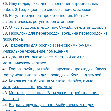
35.
Ищу подрядчика для выполнения строительных
работ. 3 Традиционные способы поиска заказов
36.
Регулятор для батареи отопления. Монтаж
автоматических регуляторов отопления
37.
Открыть дверь в квартиру. Служба открытия дверей
38.
Газоблоки для перегородок. Толщина перегородок из
газобетона
39.
Трафареты для росписи стен своими руками.
Уникальное украшение помещения
40.
Дом на металлокаркасе. Частный дом на
металлическом каркасе
41.
Гофра труба для кабеля наружной прокладки. Какую
гофру использовать для проводки кабеля под землей
42.
Как заменить бачок на унитазе. Необходимые
материалы и инструменты
43.
Монтаж доски пола. Размеры и потребительские
качества
44.
Вырыть пруд на участке. Выбираем место для
водоема