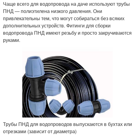
Чаще всего для водопровода на даче используют трубы
ПНД — полиэтилена низкого давления. Они
привлекательны тем, что могут собираться без всяких
дополнительных устройств. Фитинги для сборки
Летние водопроводы
Открытый водопровод
водопровода ПНД имеют резьбу и просто закручиваются
руками.
Трубы для сезонного
Водопровод в дом
водопровода
Водопровод на дачном
Водопровод на участке
участке
Подключение к
Водоснабжения для
Трубы ПНД для водопроводов выпускаются в бухтах или
центральному
дачи
отрезками (зависит от диаметра)
водопроводу