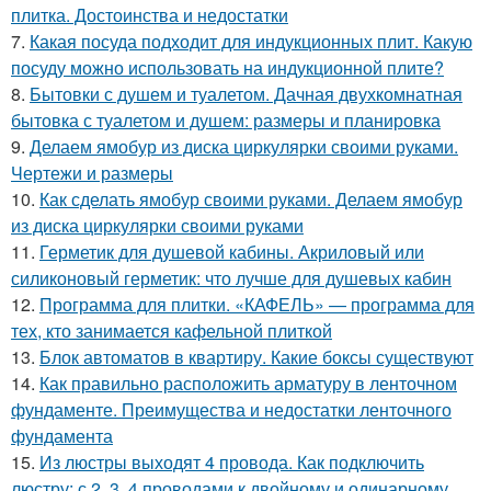
плитка. Достоинства и недостатки
7.
Какая посуда подходит для индукционных плит. Какую
посуду можно использовать на индукционной плите?
8.
Бытовки с душем и туалетом. Дачная двухкомнатная
бытовка с туалетом и душем: размеры и планировка
9.
Делаем ямобур из диска циркулярки своими руками.
Чертежи и размеры
10.
Как сделать ямобур своими руками. Делаем ямобур
из диска циркулярки своими руками
11.
Герметик для душевой кабины. Акриловый или
силиконовый герметик: что лучше для душевых кабин
12.
Программа для плитки. «КАФЕЛЬ» — программа для
тех, кто занимается кафельной плиткой
13.
Блок автоматов в квартиру. Какие боксы существуют
14.
Как правильно расположить арматуру в ленточном
фундаменте. Преимущества и недостатки ленточного
фундамента
15.
Из люстры выходят 4 провода. Как подключить
люстру: с 2, 3, 4 проводами к двойному и одинарному