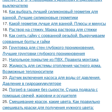
выключателю
16.
Как выбрать лучший силиконовый герметик для
ванной. Лучшие силиконовые герметики
17.
Какой герметик лучше для ванной. Плюсы и минусы
18.
Раствор на стяжку. Марка раствора для стяжки
19.
Как снять гайку с сорванной резьбой. Выкручиваем
сорванные болты и гайки
20.
Грунтовка для стен глубокого проникновения.
Лучшие грунтовки глубокого проникновения
21.
Напольное покрытие из ПВХ. Правила монтажа
22.
Жидкость для системы отопления частного дома.
Возможные теплоносители
23.
Датчик включения насоса для воды от давления.
Давление в гидроаккумуляторе
24.
Погреб в гараже без сырости. Сушка подвала с
помощью свечей, жаровни и осушителя
25.
Смешивание красок, какие цвета. Как правильно
смешивать краски для получения нужного цвета: