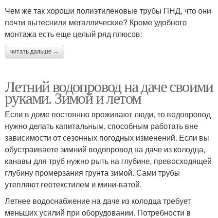
Чем же так хороши полиэтиленовые трубы ПНД, что они
почти вытеснили металлические? Кроме удобного
Трубы для зимнего
монтажа есть еще целый ряд плюсов:
Зимний водопровод
водопровода
читать дальше →
Летний водопровод на даче своими
Водопровод в частном
Водопровод по воздуху
руками. Зимой и летом
доме
Если в доме постоянно проживают люди, то водопровод
нужно делать капитальным, способным работать вне
Металлический
зависимости от сезонных погодных изменений. Если вы
Водопровод в земле
водопровод
обустраиваете зимний водопровод на даче из колодца,
канавы для труб нужно рыть на глубине, превосходящей
глубину промерзания грунта зимой. Сами трубы
утепляют геотекстилем и мини-ватой.
Пнд для водопровода
Разборный водопровод
Летнее водоснабжение на даче из колодца требует
меньших усилий при оборудовании. Потребности в