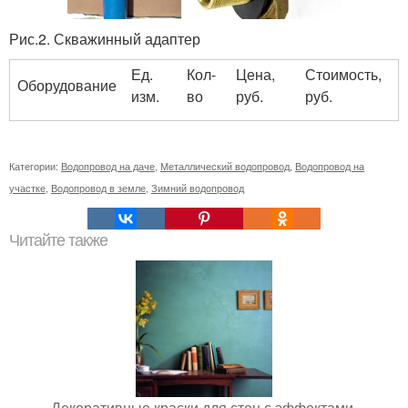
Рис.2. Скважинный адаптер
Ед.
Кол-
Цена,
Стоимость,
Оборудование
изм.
во
руб.
руб.
Категории:
Водопровод на даче
,
Металлический водопровод
,
Водопровод на
участке
,
Водопровод в земле
,
Зимний водопровод
Читайте также
Декоративные краски для стен с эффектами.