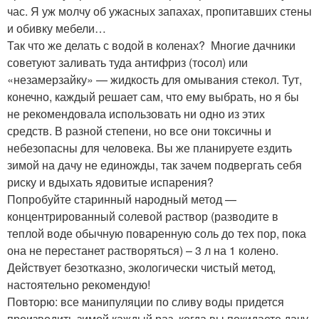
час. Я уж молчу об ужасных запахах, пропитавших стены
и обивку мебели…
Так что же делать с водой в коленах? Многие дачники
советуют заливать туда антифриз (тосол) или
«незамерзайку» — жидкость для омывания стекол. Тут,
конечно, каждый решает сам, что ему выбрать, но я бы
не рекомендовала использовать ни одно из этих
средств. В разной степени, но все они токсичны и
небезопасны для человека. Вы же планируете ездить
зимой на дачу не единожды, так зачем подвергать себя
риску и вдыхать ядовитые испарения?
Попробуйте старинный народный метод —
концентрированный солевой раствор (разводите в
теплой воде обычную поваренную соль до тех пор, пока
она не перестанет растворяться) – 3 л на 1 колено.
Действует безотказно, экологически чистый метод,
настоятельно рекомендую!
Повторю: все манипуляции по сливу воды придется
производить зимой каждый раз, когда вы покидаете дачу.